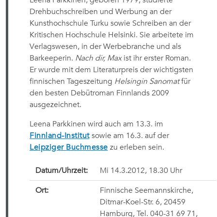
Leena Parkkinen, geboren 1979, studierte
Drehbuchschreiben und Werbung an der
Kunsthochschule Turku sowie Schreiben an der
Kritischen Hochschule Helsinki. Sie arbeitete im
Verlagswesen, in der Werbebranche und als
Barkeeperin.
Nach dir, Max
ist ihr erster Roman.
Er wurde mit dem Literaturpreis der wichtigsten
finnischen Tageszeitung
Helsingin Sanomat
für
den besten Debütroman Finnlands 2009
ausgezeichnet.
Leena Parkkinen wird auch am 13.3. im
Finnland-Institut
sowie am 16.3. auf der
Leipziger Buchmesse
zu erleben sein.
Datum/Uhrzeit:
Mi 14.3.2012, 18.30 Uhr
Ort:
Finnische Seemannskirche,
Ditmar-Koel-Str. 6, 20459
Hamburg, Tel. 040-31 69 71,