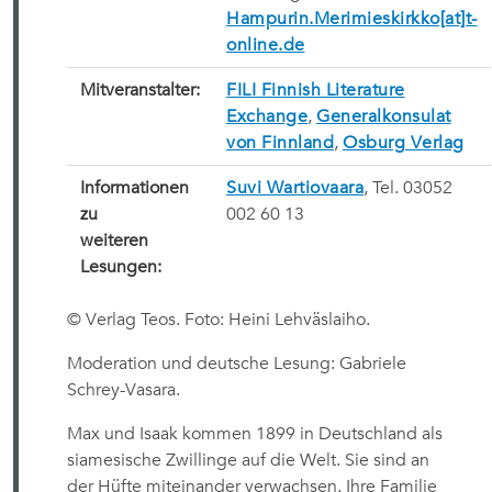
Hampurin.Merimieskirkko[at]t-
online.de
Mitveranstalter:
FILI Finnish Literature
Exchange
,
Generalkonsulat
von Finnland
,
Osburg Verlag
Informationen
Suvi Wartiovaara
, Tel. 03052
zu
002 60 13
weiteren
Lesungen:
© Verlag Teos. Foto: Heini Lehväslaiho.
Moderation und deutsche Lesung: Gabriele
Schrey-Vasara.
Max und Isaak kommen 1899 in Deutschland als
siamesische Zwillinge auf die Welt. Sie sind an
der Hüfte miteinander verwachsen. Ihre Familie