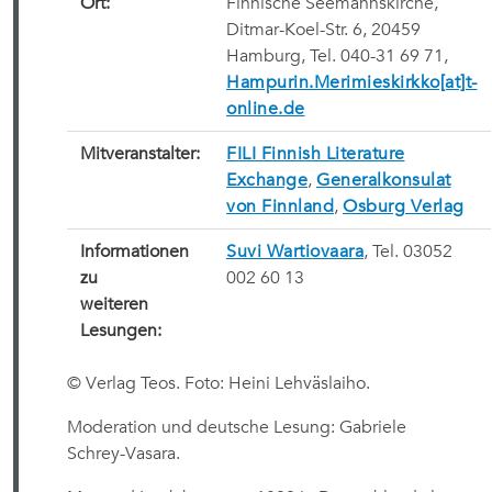
Ort:
Finnische Seemannskirche,
Ditmar-Koel-Str. 6, 20459
Hamburg, Tel. 040-31 69 71,
Hampurin.Merimieskirkko[at]t-
online.de
Mitveranstalter:
FILI Finnish Literature
Exchange
,
Generalkonsulat
von Finnland
,
Osburg Verlag
Informationen
Suvi Wartiovaara
, Tel. 03052
zu
002 60 13
weiteren
Lesungen:
© Verlag Teos. Foto: Heini Lehväslaiho.
Moderation und deutsche Lesung: Gabriele
Schrey-Vasara.