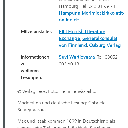
Hamburg, Tel. 040-31 69 71,
Hampurin.Merimieskirkko[at]t-
online.de
Mitveranstalter:
FILI Finnish Literature
Exchange
,
Generalkonsulat
von Finnland
,
Osburg Verlag
Informationen
Suvi Wartiovaara
, Tel. 03052
zu
002 60 13
weiteren
Lesungen:
© Verlag Teos. Foto: Heini Lehväslaiho.
Moderation und deutsche Lesung: Gabriele
Schrey-Vasara.
Max und Isaak kommen 1899 in Deutschland als