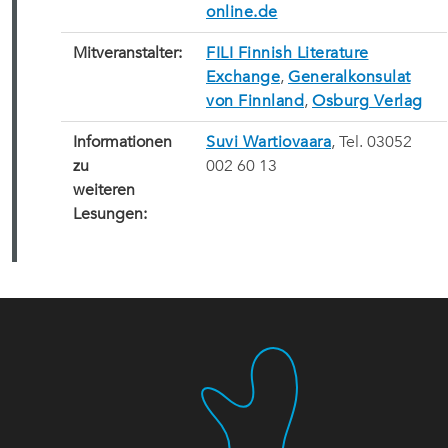
online.de
Mitveranstalter:
FILI Finnish Literature
Exchange
,
Generalkonsulat
von Finnland
,
Osburg Verlag
Informationen
Suvi Wartiovaara
, Tel. 03052
zu
002 60 13
weiteren
Lesungen: