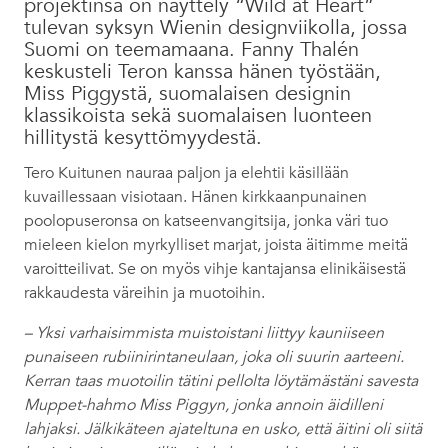
projektinsa on näyttely “Wild at Heart”
tulevan syksyn Wienin designviikolla, jossa
Suomi on teemamaana. Fanny Thalén
keskusteli Teron kanssa hänen työstään,
Miss Piggystä, suomalaisen designin
klassikoista sekä suomalaisen luonteen
hillitystä kesyttömyydestä.
Tero Kuitunen nauraa paljon ja elehtii käsillään
kuvaillessaan visiotaan. Hänen kirkkaanpunainen
poolopuseronsa on katseenvangitsija, jonka väri tuo
mieleen kielon myrkylliset marjat, joista äitimme meitä
varoitteilivat. Se on myös vihje kantajansa elinikäisestä
rakkaudesta väreihin ja muotoihin.
– Yksi varhaisimmista muistoistani liittyy kauniiseen
punaiseen rubiinirintaneulaan, joka oli suurin aarteeni.
Kerran taas muotoilin tätini pellolta löytämästäni savesta
Muppet-hahmo Miss Piggyn, jonka annoin äidilleni
lahjaksi. Jälkikäteen ajateltuna en usko, että äitini oli siitä