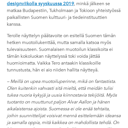
designviikolla syyskuussa 2019
, minkä jälkeen se
matkaa Budapestiin, Tukholmaan ja Tokioon yhteistyössä
paikallisten Suomen kulttuuri- ja tiedeinstituuttien
kanssa.
Terolle näyttelyn päätavoite on esitellä Suomen tämän
hetken muotoilukenttää, mutta samalla katsoa myös
tulevaisuuteen. Suomalaisen muotoilun klassikoita ei
tämän kokoluokan näyttelyssä toki voida jättää
huomioimatta. Vaikka Tero antaakin klassikoille
tunnustusta, hän ei aio niiden hallita näytteyä.
– Meillä on upea muotoiluperinne, mikä on fantastista.
Olen kuitenkin vahvasti sitä mieltä, että meidän tulisi
tukea nuoria kykyjä ja uusia kiinnostavia tekijöitä. Myös
tuotanto on muuttunut paljon Alvar Aallon ja hänen
aikalaistensa ajoista. Suomessa ei ole enää tehtaita,
joihin suunnittelijat voisivat mennä esittelemään ideansa
ja samalla oppia, mitä kaikkea on mahdollista tehdä. On