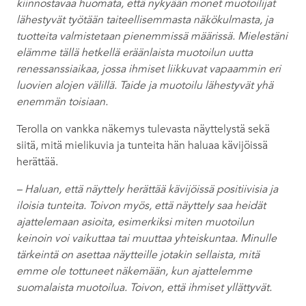
kiinnostavaa huomata, että nykyään monet muotoilijat
lähestyvät työtään taiteellisemmasta näkökulmasta, ja
tuotteita valmistetaan pienemmissä määrissä. Mielestäni
elämme tällä hetkellä eräänlaista muotoilun uutta
renessanssiaikaa, jossa ihmiset liikkuvat vapaammin eri
luovien alojen välillä. Taide ja muotoilu lähestyvät yhä
enemmän toisiaan.
Terolla on vankka näkemys tulevasta näyttelystä sekä
siitä, mitä mielikuvia ja tunteita hän haluaa kävijöissä
herättää.
– Haluan, että näyttely herättää kävijöissä positiivisia ja
iloisia tunteita. Toivon myös, että näyttely saa heidät
ajattelemaan asioita, esimerkiksi miten muotoilun
keinoin voi vaikuttaa tai muuttaa yhteiskuntaa. Minulle
tärkeintä on asettaa näytteille jotakin sellaista, mitä
emme ole tottuneet näkemään, kun ajattelemme
suomalaista muotoilua. Toivon, että ihmiset yllättyvät.