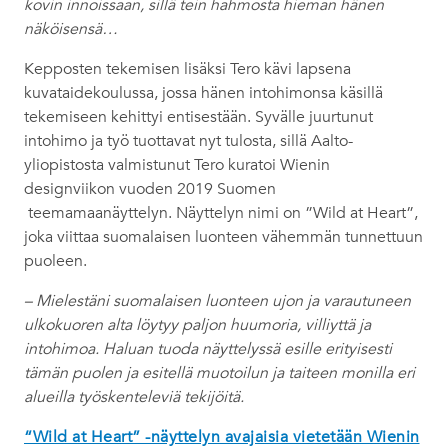
kovin innoissaan, sillä tein hahmosta hieman hänen
näköisensä…
Kepposten tekemisen lisäksi Tero kävi lapsena
kuvataidekoulussa, jossa hänen intohimonsa käsillä
tekemiseen kehittyi entisestään. Syvälle juurtunut
intohimo ja työ tuottavat nyt tulosta, sillä Aalto-
yliopistosta valmistunut Tero kuratoi Wienin
designviikon vuoden 2019 Suomen
teemamaanäyttelyn. Näyttelyn nimi on ”Wild at Heart”,
joka viittaa suomalaisen luonteen vähemmän tunnettuun
puoleen.
– Mielestäni suomalaisen luonteen ujon ja varautuneen
ulkokuoren alta löytyy paljon huumoria, villiyttä ja
intohimoa. Haluan tuoda näyttelyssä esille erityisesti
tämän puolen ja esitellä muotoilun ja taiteen monilla eri
alueilla työskenteleviä tekijöitä.
“Wild at Heart” -näyttelyn avajaisia vietetään Wienin