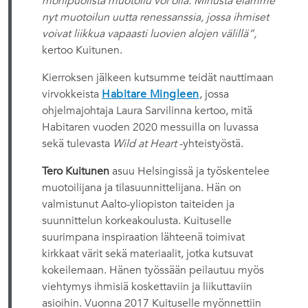
monipuolista muotoilu voi olla. Minusta elämme
nyt muotoilun uutta renessanssia, jossa ihmiset
voivat liikkua vapaasti luovien alojen välillä“,
kertoo Kuitunen.
Kierroksen jälkeen kutsumme teidät nauttimaan
virvokkeista
Habitare Mingleen
, jossa
ohjelmajohtaja Laura Sarvilinna kertoo, mitä
Habitaren vuoden 2020 messuilla on luvassa
sekä tulevasta
Wild at Heart
-yhteistyöstä.
Tero Kuitunen
asuu Helsingissä ja työskentelee
muotoilijana ja tilasuunnittelijana. Hän on
valmistunut Aalto-yliopiston taiteiden ja
suunnittelun korkeakoulusta. Kuituselle
suurimpana inspiraation lähteenä toimivat
kirkkaat värit sekä materiaalit, jotka kutsuvat
kokeilemaan. Hänen työssään peilautuu myös
viehtymys ihmisiä koskettaviin ja liikuttaviin
asioihin. Vuonna 2017 Kuituselle myönnettiin