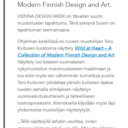
Modern Finnish Design and Art.
VIENNA DESIGN WEEK on Itävallan suurin
muotoilualan tapahtuma. Tänä syksynä Suomi on
tapahtuman teemamaana.
Ohjelman keskiössä on nuoren muotoilijan Tero
Kuitusen kuratoima näyttely
Wild at Heart – A
Collection of Modern Finnish Design and Art
.
Näyttely luo katseen suomalaisen
nykymuotoilun monimuotoiseen maailmaan ja
tuo esiin myös sen vähemmän tunnettuja puolia.
Tero Kuitunen johdattaa yleisön kulissien taakse
luoden samalla silmäyksen näyttelyn
vuorovaikutussuhteisiin ja taiteelliseen
luomisprosessiin. Kierroksella käydään myös läpi
yhdentoista muotoilijan näyttelytyöt.
„Tällä näyttelyllä tahdon osoittaa, miten