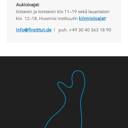
Aukioloajat
:
tiistaisin ja torstaisin klo 11–19 sekä lauantaisin
klo 12–18. Huomioi instituutin
kiinnioloajat
!
info@finstitut.de
| puh. +49 30 40 363 18 90