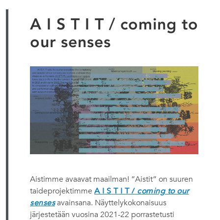
A I S T I T / coming to
our senses
Aistimme avaavat maailman! ”Aistit” on suuren
taideprojektimme
A I S T I T /
coming to our
senses
avainsana. Näyttelykokonaisuus
järjestetään vuosina 2021-22 porrastetusti