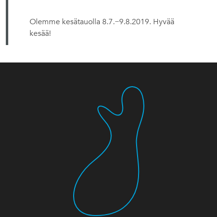
Olemme kesätauolla 8.7.−9.8.2019. Hyvää
kesää!