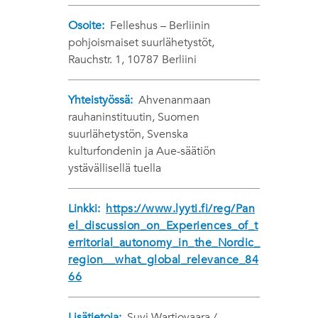
Osoite:
Felleshus – Berliinin
pohjoismaiset suurlähetystöt,
Rauchstr. 1, 10787 Berliini
Yhteistyössä:
Ahvenanmaan
rauhaninstituutin, Suomen
suurlähetystön, Svenska
kulturfondenin ja Aue-säätiön
ystävällisellä tuella
Linkki:
https://www.lyyti.fi/reg/Pan
el_discussion_on_Experiences_of_t
erritorial_autonomy_in_the_Nordic_
region__what_global_relevance_84
66
Lisätietoja:
Suvi Wartiovaara /