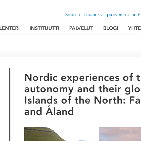
Deutsch
suomeksi
på svenska
in E
LENTERI
INSTITUUTTI
PALVELUT
BLOGI
YHTE
Nordic experiences of te
autonomy and their glo
Islands of the North: F
and Åland