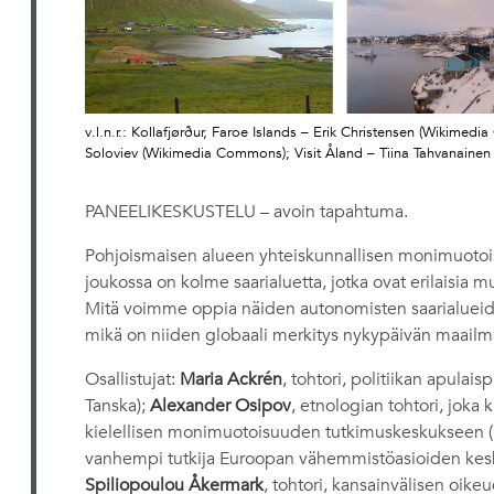
v.l.n.r.: Kollafjørður, Faroe Islands – Erik Christensen (Wikimed
Soloviev (Wikimedia Commons); Visit Åland – Tiina Tahvanainen
PANEELIKESKUSTELU – avoin tapahtuma.
Pohjoismaisen alueen yhteiskunnallisen monimuotois
joukossa on kolme saarialuetta, jotka ovat erilaisia mu
Mitä voimme oppia näiden autonomisten saarialueid
mikä on niiden globaali merkitys nykypäivän maailm
Osallistujat:
Maria Ackrén
, tohtori, politiikan apulai
Tanska);
Alexander Osipov
, etnologian tohtori, joka
kielellisen monimuotoisuuden tutkimuskeskukseen (P
vanhempi tutkija Euroopan vähemmistöasioiden kesk
Spiliopoulou Åkermark
, tohtori, kansainvälisen oi