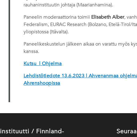
rauhaninstituutin johtaja (Maarianhamina).
Paneelin moderaattorina toimii
Elisabeth Alber
, vanh
Federalism, EURAC Research (Bolzano, Etelä-Tirol/Ital
yliopistossa (Itävalta).
Paneelikeskustelun jälkeen aikaa on varattu myös kys
kanssa.
Kutsu | Ohjelma
Lehdistötiedote 13.6.2023 | Ahvenanmaa ohjelmaf
Ahrenshoopissa
stituutti / Finnland-
Seuraa