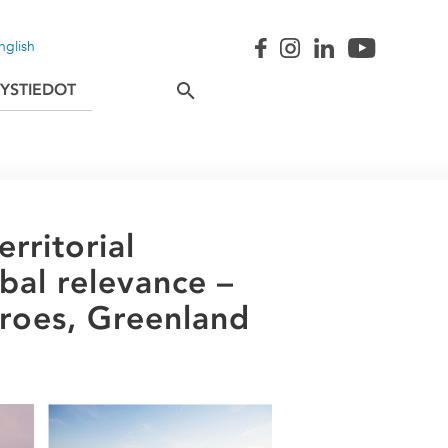
nglish
YSTIEDOT
rritorial
bal relevance –
aroes, Greenland