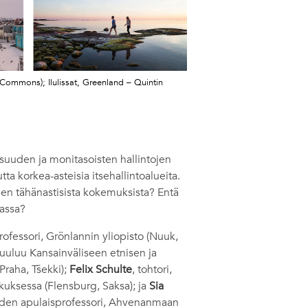
ia Commons); Ilulissat, Greenland – Quintin
uuden ja monitasoisten hallintojen
tta korkea-asteisia itsehallintoalueita.
en tähänastisista kokemuksista? Entä
assa?
sprofessori, Grönlannin yliopisto (Nuuk,
 kuuluu Kansainväliseen etnisen ja
raha, Tšekki);
Felix Schulte
, tohtori,
uksessa (Flensburg, Saksa); ja
Sia
keuden apulaisprofessori, Ahvenanmaan