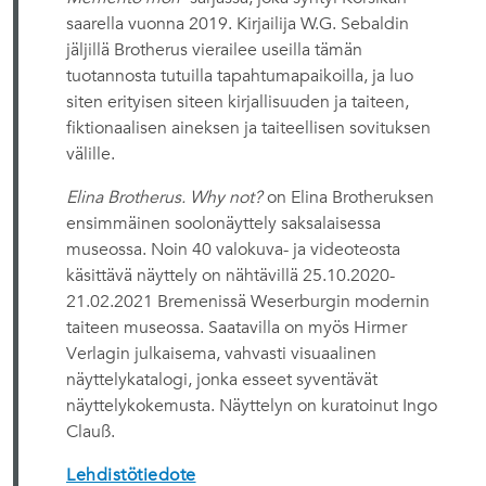
saarella vuonna 2019. Kirjailija W.G. Sebaldin
jäljillä Brotherus vierailee useilla tämän
tuotannosta tutuilla tapahtumapaikoilla, ja luo
siten erityisen siteen kirjallisuuden ja taiteen,
fiktionaalisen aineksen ja taiteellisen sovituksen
välille.
Elina Brotherus. Why not?
on Elina Brotheruksen
ensimmäinen soolonäyttely saksalaisessa
museossa. Noin 40 valokuva- ja videoteosta
käsittävä näyttely on nähtävillä 25.10.2020-
21.02.2021 Bremenissä Weserburgin modernin
taiteen museossa. Saatavilla on myös Hirmer
Verlagin julkaisema, vahvasti visuaalinen
näyttelykatalogi, jonka esseet syventävät
näyttelykokemusta. Näyttelyn on kuratoinut Ingo
Clauß.
Lehdistötiedote