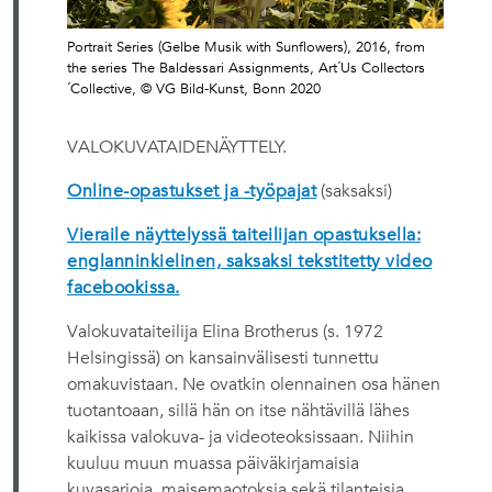
Portrait Series (Gelbe Musik with Sunflowers), 2016, from
the series The Baldessari Assignments, Art´Us Collectors
´Collective, © VG Bild-Kunst, Bonn 2020
VALOKUVATAIDENÄYTTELY.
Online-opastukset ja -työpajat
(saksaksi)
Vieraile näyttelyssä taiteilijan opastuksella:
englanninkielinen, saksaksi tekstitetty video
facebookissa.
Valokuvataiteilija Elina Brotherus (s. 1972
Helsingissä) on kansainvälisesti tunnettu
omakuvistaan. Ne ovatkin olennainen osa hänen
tuotantoaan, sillä hän on itse nähtävillä lähes
kaikissa valokuva- ja videoteoksissaan. Niihin
kuuluu muun muassa päiväkirjamaisia
kuvasarjoja, maisemaotoksia sekä tilanteisia