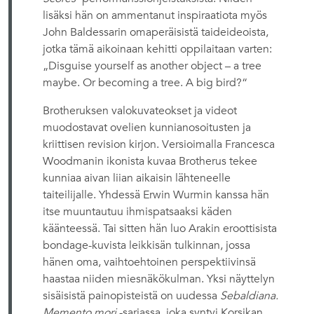
lisäksi hän on ammentanut inspiraatiota myös
John Baldessarin omaperäisistä taideideoista,
jotka tämä aikoinaan kehitti oppilaitaan varten:
„Disguise yourself as another object – a tree
maybe. Or becoming a tree. A big bird?“
Brotheruksen valokuvateokset ja videot
muodostavat ovelien kunnianosoitusten ja
kriittisen revision kirjon. Versioimalla Francesca
Woodmanin ikonista kuvaa Brotherus tekee
kunniaa aivan liian aikaisin lähteneelle
taiteilijalle. Yhdessä Erwin Wurmin kanssa hän
itse muuntautuu ihmispatsaaksi käden
käänteessä. Tai sitten hän luo Arakin eroottisista
bondage-kuvista leikkisän tulkinnan, jossa
hänen oma, vaihtoehtoinen perspektiivinsä
haastaa niiden miesnäkökulman. Yksi näyttelyn
sisäisistä painopisteistä on uudessa
Sebaldiana.
Memento mori
-sarjassa, joka syntyi Korsikan