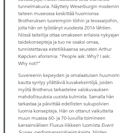
tunnelmakuvia. Näyttely Weserburgin modernin
taiteen museossa keskittää huomionsa
Brotheruksen tuoreimpiin töihin ja teossarjoihin,
joita hän on työstänyt vuodesta 2016 lähtien.
Niissä taiteilija ottaa omakseen erilaisia nykyajan
taidekonsepteja ja tuo ne osaksi omaa,
tunnistettavaa estetiikkaansa seuraten Arthur
Køpcken aforismia: “People ask: Why? I ask:
Why not?”
Suvereenin kepeyden ja omalaatuisen huumorin
kautta syntyy yllättäviä kuvakeksintöjä, joiden
myötä Brotherus tarkastelee valokuvauksen
mahdollisuuksia uusista kulmista. Samalla hän
tarkastaa ja päivittää edellisten sukupolvien
luomia konsepteja. Hän on ottanut vaikutteita
muun muassa 60- ja 70-luvuilla toimineen
kansainvälisen Fluxus-liikkeen luomista
Event
Scores
-performanssiohjeistuksista. Niiden