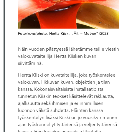
Foto/kuva/photo: Hertta Kiiski, „Äiti – Mother“ (2023)
Näin vuoden päättyessä lähetämme teille viestin
valokuvataiteilija Hertta Kiisken kuvan
siivittäminä.
Hertta Kiiski on kuvataiteilija, joka työskentelee
valokuvan, liikkuvan kuvan, objektien ja tilan
kanssa. Kokonaisvaltaisista installaatioista
tunnetun Kiiskin teokset käsittelevät rakkautta,
ajallisuutta sekä ihmisen ja ei-inhimillisen
luonnon välistä suhdetta. Eläinten kanssa
työskentelyn lisäksi Kiiski on jo vuosikymmenen
ajan työskennellyt tyttäriensä ja veljentyttärensä
kanssa. Hän luo vieraanvaraisia tilanteita