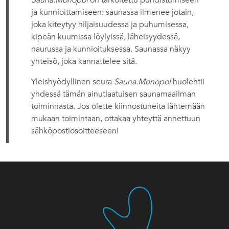
Sauna.Monopol
on tarkoitettu puhdistumiseen
ja kunnioittamiseen: saunassa ilmenee jotain,
joka kiteytyy hiljaisuudessa ja puhumisessa,
kipeän kuumissa löylyissä, läheisyydessä,
naurussa ja kunnioituksessa. Saunassa näkyy
yhteisö, joka kannattelee sitä.
Yleishyödyllinen seura
Sauna.Monopol
huolehtii
yhdessä tämän ainutlaatuisen saunamaailman
toiminnasta. Jos olette kiinnostuneita lähtemään
mukaan toimintaan, ottakaa yhteyttä annettuun
sähköpostiosoitteeseen!