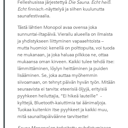
Felleshusissa järjestettyä
Die Sauna. Echt heiß.
Echt finnisch.
-näyttelyä ja siihen kuulunutta
saunafestivaalia.
Tästä lähtien Monopol avaa ovensa joka
sunnuntai-iltapäivä. Vierailu alueella on ilmaista
ja yhdistykseen liittyminen vapaaehtoista –
mutta huomioi: kenellä on polttopuita, voi tuoda
ne mukanaan, ja joka haluaa pilkkoa ne, ottaa
mukaansa oman kirveen. Kaikki tulee tehdä itse:
lämmittäminen, löylyn heittäminen ja puiden
lisääminen. Se, joka auttaa myöhemmin
siivoamaan, on tehnyt päivän hyvän työn. Mitään
seuraavista ei tarvita: eteerisiä öljyjä, erityisiä
pyyhkeen heiluttajia, “Ei hikeä lauteille” -
kylttejä, Bluetooth-kaiuttimia tai äänimaljoja.
Tuokaa kuitenkin itse pyyhkeet ja kaikki muu,
mitä saunailtapäiväänne tarvitsette!