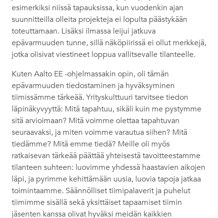
esimerkiksi niissä tapauksissa, kun vuodenkin ajan
suunnitteilla olleita projekteja ei lopulta päästykään
toteuttamaan. Lisäksi ilmassa leijui jatkuva
epävarmuuden tunne, sillä näköpiirissä ei ollut merkkejä,
jotka olisivat viestineet loppua vallitsevalle tilanteelle.
Kuten Aalto EE -ohjelmassakin opin, oli tämän
epävarmuuden tiedostaminen ja hyväksyminen
tiimissämme tärkeää. Yrityskulttuuri tarvitsee tiedon
läpinäkyvyyttä: Mitä tapahtuu, sikäli kuin me pystymme
sitä arvioimaan? Mitä voimme olettaa tapahtuvan
seuraavaksi, ja miten voimme varautua siihen? Mitä
tiedämme? Mitä emme tiedä? Meille oli myös
ratkaisevan tärkeää päättää yhteisestä tavoitteestamme
tilanteen suhteen: luovimme yhdessä haastavien aikojen
läpi, ja pyrimme kehittämään uusia, luovia tapoja jatkaa
toimintaamme. Säännölliset tiimipalaverit ja puhelut
tiimimme sisällä sekä yksittäiset tapaamiset tiimin
jäsenten kanssa olivat hyväksi meidän kaikkien