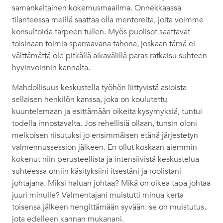
samankaltainen kokemusmaailma. Onnekkaassa
tilanteessa meillä saattaa olla mentoreita, joita voimme
konsultoida tarpeen tullen. Myös puolisot saattavat
toisinaan toimia sparraavana tahona, joskaan tämä ei
välttämättä ole pitkällä aikavälillä paras ratkaisu suhteen
hyvinvoinnin kannalta.
Mahdollisuus keskustella työhön liittyvistä asioista
sellaisen henkilön kanssa, joka on koulutettu
kuuntelemaan ja esittämään oikeita kysymyksiä, tuntui
todella innostavalta. Jos rehellisiä ollaan, tunsin oloni
melkoisen riisutuksi jo ensimmäisen etänä järjestetyn
valmennussession jälkeen. En ollut koskaan aiemmin
kokenut niin perusteellista ja intensiivistä keskustelua
suhteessa omiin käsityksiini itsestäni ja roolistani
johtajana. Miksi haluan johtaa? Mikä on oikea tapa johtaa
juuri minulle? Valmentajani muistutti minua kerta
toisensa jälkeen hengittämään syvään: se on muistutus,
jota edelleen kannan mukanani.