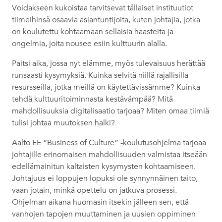
Voidakseen kukoistaa tarvitsevat tällaiset instituutiot
tiimeihinsä osaavia asiantuntijoita, kuten johtajia, jotka
on koulutettu kohtaamaan sellaisia haasteita ja
ongelmia, joita nousee esiin kulttuurin alalla.
Paitsi aika, jossa nyt elämme, myös tulevaisuus herättää
runsaasti kysymyksiä. Kuinka selvitä niillä rajallisilla
resursseilla, jotka meillä on käytettävissämme? Kuinka
tehdä kulttuuritoiminnasta kestävämpää? Mitä
mahdollisuuksia digitalisaatio tarjoaa? Miten omaa tiimiä
tulisi johtaa muutoksen halki?
Aalto EE “Business of Culture” -koulutusohjelma tarjoaa
johtajille erinomaisen mahdollisuuden valmistaa itseään
edellämainitun kaltaisten kysymysten kohtaamiseen.
Johtajuus ei loppujen lopuksi ole synnynnäinen taito,
vaan jotain, minkä opettelu on jatkuva prosessi.
Ohjelman aikana huomasin itsekin jälleen sen, että
vanhojen tapojen muuttaminen ja uusien oppiminen