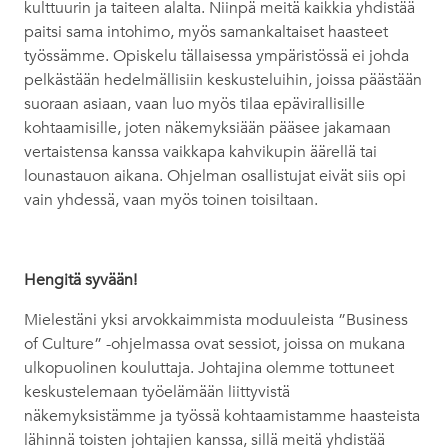
kulttuurin ja taiteen alalta. Niinpä meitä kaikkia yhdistää
paitsi sama intohimo, myös samankaltaiset haasteet
työssämme. Opiskelu tällaisessa ympäristössä ei johda
pelkästään hedelmällisiin keskusteluihin, joissa päästään
suoraan asiaan, vaan luo myös tilaa epävirallisille
kohtaamisille, joten näkemyksiään pääsee jakamaan
vertaistensa kanssa vaikkapa kahvikupin äärellä tai
lounastauon aikana. Ohjelman osallistujat eivät siis opi
vain yhdessä, vaan myös toinen toisiltaan.
Hengitä syvään!
Mielestäni yksi arvokkaimmista moduuleista ”Business
of Culture” -ohjelmassa ovat sessiot, joissa on mukana
ulkopuolinen kouluttaja. Johtajina olemme tottuneet
keskustelemaan työelämään liittyvistä
näkemyksistämme ja työssä kohtaamistamme haasteista
lähinnä toisten johtajien kanssa, sillä meitä yhdistää