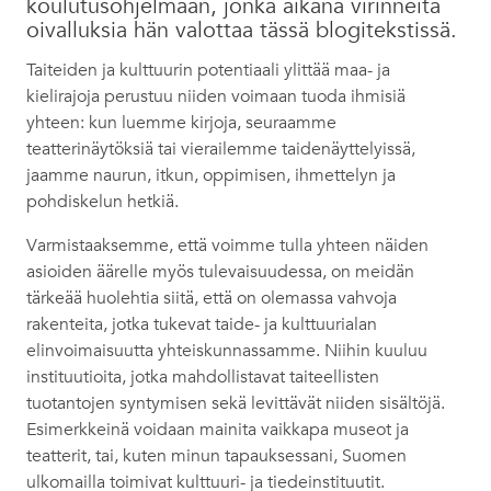
koulutusohjelmaan, jonka aikana virinneitä
oivalluksia hän valottaa tässä blogitekstissä.
Taiteiden ja kulttuurin potentiaali ylittää maa- ja
kielirajoja perustuu niiden voimaan tuoda ihmisiä
yhteen: kun luemme kirjoja, seuraamme
teatterinäytöksiä tai vierailemme taidenäyttelyissä,
jaamme naurun, itkun, oppimisen, ihmettelyn ja
pohdiskelun hetkiä.
Varmistaaksemme, että voimme tulla yhteen näiden
asioiden äärelle myös tulevaisuudessa, on meidän
tärkeää huolehtia siitä, että on olemassa vahvoja
rakenteita, jotka tukevat taide- ja kulttuurialan
elinvoimaisuutta yhteiskunnassamme. Niihin kuuluu
instituutioita, jotka mahdollistavat taiteellisten
tuotantojen syntymisen sekä levittävät niiden sisältöjä.
Esimerkkeinä voidaan mainita vaikkapa museot ja
teatterit, tai, kuten minun tapauksessani, Suomen
ulkomailla toimivat kulttuuri- ja tiedeinstituutit.