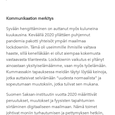
Kommunikaation merkitys
Syvään hengittäminen on auttanut myös kuluneina
kuukausina. Keväällä 2020 yllättäen puhjennut
pandemia pakotti yhteisöt ympäri maailmaa
lockdowniin. Tämä oli useimmille ihmisille valtava
haaste, sillä kenelläkään ei ollut aiempaa kokemusta
vastaavasta tilanteesta. Lockdownin vaikutus ei yltänyt
ainoastaan yksityiselämäämme, vaan myös työelämään.
Kummassakin tapauksessa meidän täytyi löytää keinoja,
jotka auttaisivat selviämään “uudesta normaalista” ja
sopeutumaan muutoksiin, jotka tulivat sen mukana.
Suomen Saksan-instituutin vuotta 2020 määrittivät
peruutukset, muutokset ja fyysisten tapahtumien
siirtäminen digitaaliseen maailmaan. Nämä toimet
johtivat moniin turhautumisen ja pettymyksen hetkiin,