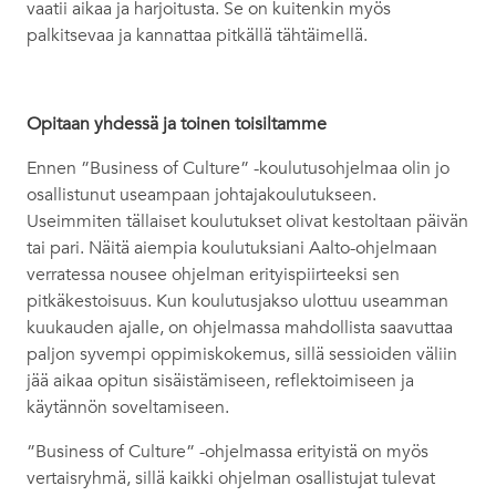
vaatii aikaa ja harjoitusta. Se on kuitenkin myös
palkitsevaa ja kannattaa pitkällä tähtäimellä.
Opitaan yhdessä ja toinen toisiltamme
Ennen ”Business of Culture” -koulutusohjelmaa olin jo
osallistunut useampaan johtajakoulutukseen.
Useimmiten tällaiset koulutukset olivat kestoltaan päivän
tai pari. Näitä aiempia koulutuksiani Aalto-ohjelmaan
verratessa nousee ohjelman erityispiirteeksi sen
pitkäkestoisuus. Kun koulutusjakso ulottuu useamman
kuukauden ajalle, on ohjelmassa mahdollista saavuttaa
paljon syvempi oppimiskokemus, sillä sessioiden väliin
jää aikaa opitun sisäistämiseen, reflektoimiseen ja
käytännön soveltamiseen.
”Business of Culture” -ohjelmassa erityistä on myös
vertaisryhmä, sillä kaikki ohjelman osallistujat tulevat