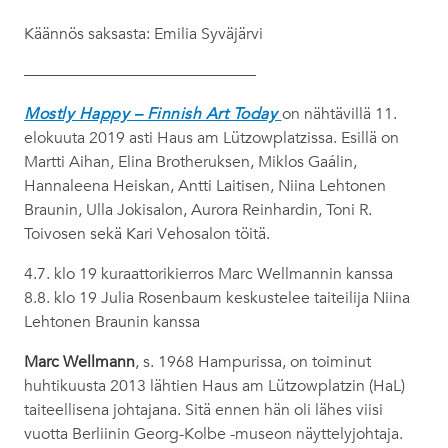
Käännös saksasta: Emilia Syväjärvi
——————————————–
Mostly Happy – Finnish Art Today
on nähtävillä 11.
elokuuta 2019 asti Haus am Lützowplatzissa. Esillä on
Martti Aihan, Elina Brotheruksen, Miklos Gaálin,
Hannaleena Heiskan, Antti Laitisen, Niina Lehtonen
Braunin, Ulla Jokisalon, Aurora Reinhardin, Toni R.
Toivosen sekä Kari Vehosalon töitä.
4.7. klo 19 kuraattorikierros Marc Wellmannin kanssa
8.8. klo 19 Julia Rosenbaum keskustelee taiteilija Niina
Lehtonen Braunin kanssa
Marc Wellmann
, s. 1968 Hampurissa, on toiminut
huhtikuusta 2013 lähtien Haus am Lützowplatzin (HaL)
taiteellisena johtajana. Sitä ennen hän oli lähes viisi
vuotta Berliinin Georg-Kolbe -museon näyttelyjohtaja.