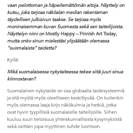
vaan pelottoman ja häpeilemättömän aitoja. Näyttely on
kutsu, joka tarjoaa näköalan median rakentaman
täydellisen julkisivun taakse. Se tarjoaa myös
moninaisemman kuvan Suomesta sekä sen taiteilijoista.
Näyttelyn nimi on
Mostly Happy – Finnish Art Today
,
mutta onko sinun mielestäsi ylipäätään olemassa
”suomalaista” taidetta?
Kyllä!
Mikä suomalaisessa nykytaiteessa tekee siitä juuri sinua
kiinnostavan?
Suomalainen nykytaide on osa globaalia taidesysteemiä
ja sitä myötä myös oleelliseen keskittyvää. On kuitenkin
myös olemassa laaja kirjo näkökulmia ja hetkiä, jotka
ovat hyvin tyypillisiä suomalaisille taiteilijoille. Siihen
kuuluu suuri tietoisuus yhteiskunnallisista kysymyksistä
sekä osittain jopa myyttinen suhde luontoon.