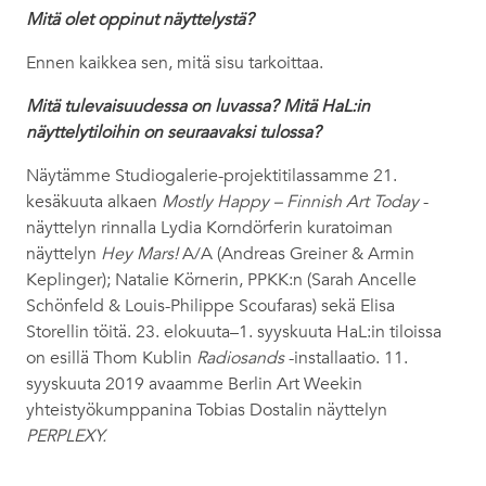
Mitä olet oppinut näyttelystä?
Ennen kaikkea sen, mitä sisu tarkoittaa.
Mitä tulevaisuudessa on luvassa? Mitä HaL:in
näyttelytiloihin on seuraavaksi tulossa?
Näytämme Studiogalerie-projektitilassamme 21.
kesäkuuta alkaen
Mostly Happy – Finnish Art Today
-
näyttelyn rinnalla Lydia Korndörferin kuratoiman
näyttelyn
Hey Mars!
A/A (Andreas Greiner & Armin
Keplinger); Natalie Körnerin, PPKK:n (Sarah Ancelle
Schönfeld & Louis-Philippe Scoufaras) sekä Elisa
Storellin töitä. 23. elokuuta–1. syyskuuta HaL:in tiloissa
on esillä Thom Kublin
Radiosands
-installaatio. 11.
syyskuuta 2019 avaamme Berlin Art Weekin
yhteistyökumppanina Tobias Dostalin näyttelyn
PERPLEXY.