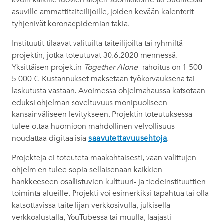
avoin kaikille luovien alojen suomalaisille tai Suomessa
asuville ammattitaiteilijoille, joiden kevään kalenterit
tyhjenivät koronaepidemian takia.
Instituutit tilaavat valituilta taiteilijoilta tai ryhmiltä
projektin, jotka toteutuvat 30.6.2020 mennessä.
Yksittäisen projektin
Together Alone
-rahoitus on 1 500–
5 000 €. Kustannukset maksetaan työkorvauksena tai
laskutusta vastaan. Avoimessa ohjelmahaussa katsotaan
eduksi ohjelman soveltuvuus monipuoliseen
kansainväliseen levitykseen. Projektin toteutuksessa
tulee ottaa huomioon mahdollinen velvollisuus
noudattaa digitaalisia
saavutettavuusehtoja
.
Projekteja ei toteuteta maakohtaisesti, vaan valittujen
ohjelmien tulee sopia sellaisenaan kaikkien
hankkeeseen osallistuvien kulttuuri- ja tiedeinstituuttien
toiminta-alueille. Projekti voi esimerkiksi tapahtua tai olla
katsottavissa taiteilijan verkkosivulla, julkisella
verkkoalustalla, YouTubessa tai muulla, laajasti