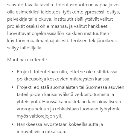
saavutettavalla tavalla. Toteutusmuoto on vapaa ja voi
olla esimerkiksi taideteos, työskentelyprosessi, esitys,
päiväkirja tai elokuva. Instituutit sisällyttävät valitut
projektit osaksi ohjelmaansa, ja valitut hankkeet
luovuttavat ohjelmasisällön kaikkien instituuttien
käyttöön maailmanlaajuisesti. Teoksen tekijänoikeus
säilyy taiteilijalla.
Muut hakukriteerit:
Projekti toteutetaan niin, ettei se ole ristiriidassa
poikkeusoloja koskevien määräysten kanssa.
Projekti edistää suomalaisten tai Suomessa asuvien
taiteilijoiden kansainvälistä verkostoitumista ja
yhteistyötä. Haussa kannustetaan kansainväliseen
vuoropuheluun ja rohkaistaan luomaan työryhmiä
myös valtiorajojen yli.
Hankkeessa arvostetaan kokeellisuutta ja
innovatiivisia ratkaisuja.