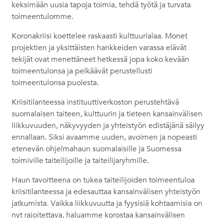
keksimään uusia tapoja toimia, tehdä työtä ja turvata
toimeentulomme.
Koronakriisi koettelee raskaasti kulttuurialaa. Monet
projektien ja yksittäisten hankkeiden varassa elävät
tekijät ovat menettäneet hetkessä jopa koko kevään
toimeentulonsa ja pelkäävät perustellusti
toimeentulonsa puolesta.
Kriisitilanteessa instituuttiverkoston perustehtävä
suomalaisen taiteen, kulttuurin ja tieteen kansainvälisen
liikkuvuuden, näkyvyyden ja yhteistyön edistäjänä säilyy
ennallaan. Siksi avaamme uuden, avoimen ja nopeasti
etenevän ohjelmahaun suomalaisille ja Suomessa
toimiville taiteilijoille ja taiteilijaryhmille.
Haun tavoitteena on tukea taiteilijoiden toimeentuloa
kriisitilanteessa ja edesauttaa kansainvälisen yhteistyön
jatkumista. Vaikka liikkuvuutta ja fyysisiä kohtaamisia on
nyt rajoitettava, haluamme korostaa kansainvälisen