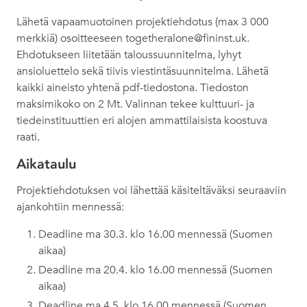
Lähetä vapaamuotoinen projektiehdotus (max 3 000
merkkiä) osoitteeseen togetheralone@fininst.uk.
Ehdotukseen liitetään taloussuunnitelma, lyhyt
ansioluettelo sekä tiivis viestintäsuunnitelma. Lähetä
kaikki aineisto yhtenä pdf-tiedostona. Tiedoston
maksimikoko on 2 Mt. Valinnan tekee kulttuuri- ja
tiedeinstituuttien eri alojen ammattilaisista koostuva
raati.
Aikataulu
Projektiehdotuksen voi lähettää käsiteltäväksi seuraaviin
ajankohtiin mennessä:
Deadline ma 30.3. klo 16.00 mennessä (Suomen
aikaa)
Deadline ma 20.4. klo 16.00 mennessä (Suomen
aikaa)
Deadline ma 4.5. klo 16.00 mennessä (Suomen