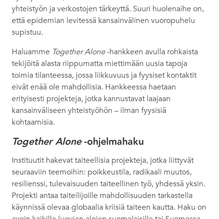
yhteistyön ja verkostojen tärkeyttä. Suuri huolenaihe on,
että epidemian levitessä kansainvälinen vuoropuhelu
supistuu.
Haluamme
Together Alone
-hankkeen avulla rohkaista
tekijöitä alasta riippumatta miettimään uusia tapoja
toimia tilanteessa, jossa liikkuvuus ja fyysiset kontaktit
eivät enää ole mahdollisia. Hankkeessa haetaan
erityisesti projekteja, jotka kannustavat laajaan
kansainväliseen yhteistyöhön – ilman fyysisiä
kohtaamisia.
Together Alone
-ohjelmahaku
Instituutit hakevat taiteellisia projekteja, jotka liittyvät
seuraaviin teemoihin: poikkeustila, radikaali muutos,
resilienssi, tulevaisuuden taiteellinen työ, yhdessä yksin.
Projekti antaa taiteilijoille mahdollisuuden tarkastella
käynnissä olevaa globaalia kriisiä taiteen kautta. Haku on