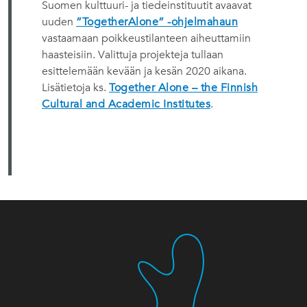
Suomen kulttuuri- ja tiedeinstituutit avaavat
uuden
”TogetherAlone” -ohjelmahaun
vastaamaan poikkeustilanteen aiheuttamiin
haasteisiin. Valittuja projekteja tullaan
esittelemään kevään ja kesän 2020 aikana.
Lisätietoja ks.
Together Alone – the Finnish
Cultural and Academic Institutes
.