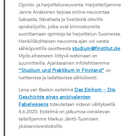
Opinto- ja harjoitteluneuvonta: Harjoittelijamme
Janne Airaksinen tarjoaa online-neuvontaa
Saksasta, Itävallasta ja Sveitsistä oleville
opiskelijoille, jotka ovat kiinnostuneita
suorittamaan opintoja tai harjoittelun Suomessa.
Henkilökohtaisen neuvonta-ajan voi varata
sähköpostilla osoitteesta
studium@finstitut.de
.
Myös aiheeseen liittyvä webinaari on
suunnitteilla. Ajantasainen infolehtisemme
“Studium und Praktikum in Finnland”
on
luettavissa ja ladattavissa sähköisesti.
Lena van Beekin esitelmä
Das Einhorn − Die
Geschichte eines ambivalenten
Fabelwesens
toteutetaan videon välityksellä
4.6.2020. Esitelmä on jatkumoa vierailevan
taiteilijamme Markus Jäntti-Tuomisen
yksisarvisveistoksille.