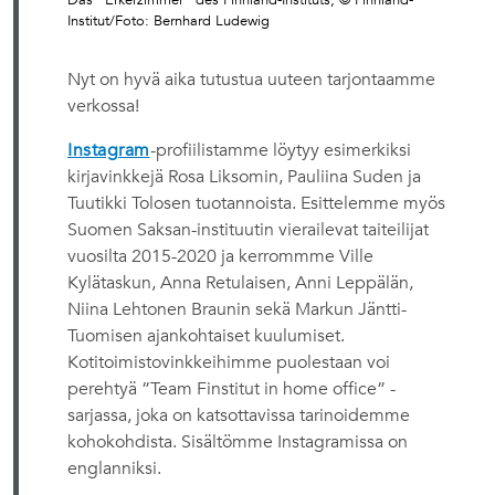
Institut/Foto: Bernhard Ludewig
Nyt on hyvä aika tutustua uuteen tarjontaamme
verkossa!
Instagram
-profiilistamme löytyy esimerkiksi
kirjavinkkejä Rosa Liksomin, Pauliina Suden ja
Tuutikki Tolosen tuotannoista. Esittelemme myös
Suomen Saksan-instituutin vierailevat taiteilijat
vuosilta 2015-2020 ja kerrommme Ville
Kylätaskun, Anna Retulaisen, Anni Leppälän,
Niina Lehtonen Braunin sekä Markun Jäntti-
Tuomisen ajankohtaiset kuulumiset.
Kotitoimistovinkkeihimme puolestaan voi
perehtyä ”Team Finstitut in home office” -
sarjassa, joka on katsottavissa tarinoidemme
kohokohdista. Sisältömme Instagramissa on
englanniksi.