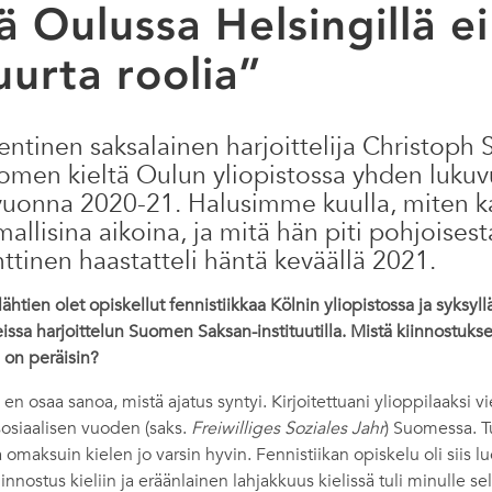
ä Oulussa Helsingillä ei
uurta roolia”
 entinen saksalainen harjoittelija Christoph 
uomen kieltä Oulun yliopistossa yhden luku
onna 2020-21. Halusimme kuulla, miten kai
llisina aikoina, ja mitä hän piti pohjoisest
ttinen haastatteli häntä keväällä 2021.
htien olet opiskellut fennistiikkaa Kölnin yliopistossa ja syksyllä
eissa harjoittelun Suomen Saksan-instituutilla. Mistä kiinnostuk
on peräisin?
en osaa sanoa, mistä ajatus syntyi. Kirjoitettuani ylioppilaaksi vi
osiaalisen vuoden (saks.
Freiwilliges Soziales Jahr
) Suomessa. Tu
a omaksuin kielen jo varsin hyvin. Fennistiikan opiskelu oli siis l
iinnostus kieliin ja eräänlainen lahjakkuus kielissä tuli minulle sel