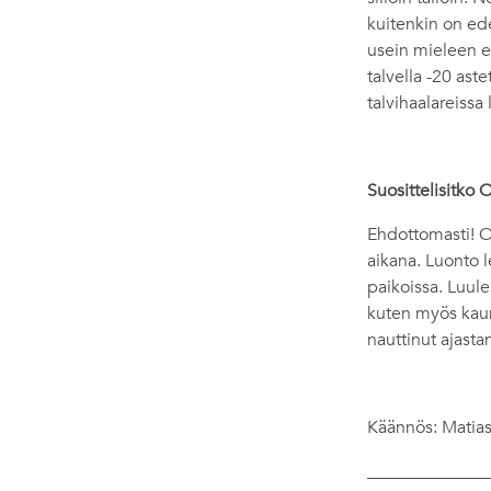
kuitenkin on ede
usein mieleen er
talvella -20 ast
talvihaalareissa 
Suosittelisitko 
Ehdottomasti! O
aikana. Luonto l
paikoissa. Luule
kuten myös kaun
nauttinut ajasta
Käännös: Matia
______________