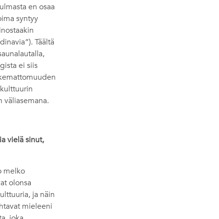
ökulmasta en osaa
oima syntyy
inostaakin
inavia”). Täältä
aunalautalla,
ista ei siis
koskemattomuuden
kulttuurin
n väliasemana.
a vielä sinut,
o melko
vat olonsa
ttuuria, ja näin
ahtavat mieleeni
a, joka