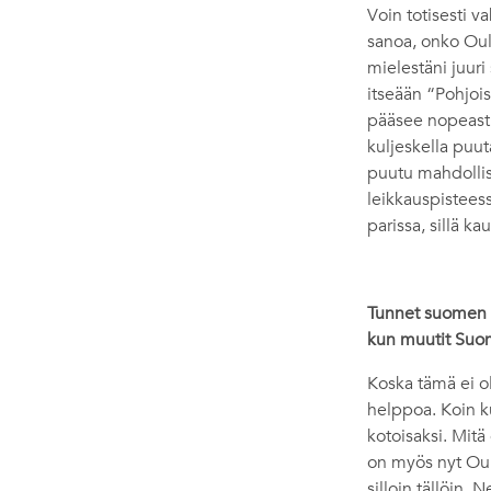
Voin totisesti v
sanoa, onko Oul
mielestäni juur
itseään “Pohjoi
pääsee nopeasti 
kuljeskella puut
puutu mahdollis
leikkauspisteess
parissa, sillä 
Tunnet suomen kie
kun muutit Suo
Koska tämä ei o
helppoa. Koin ku
kotoisaksi. Mitä
on myös nyt Oulu
silloin tällöin.