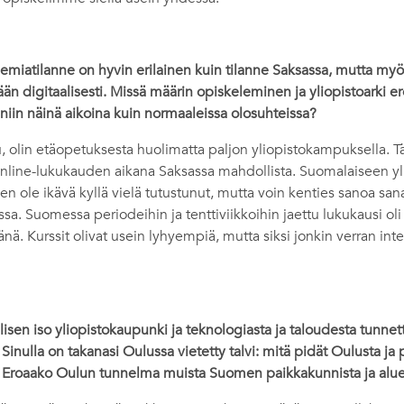
iatilanne on hyvin erilainen kuin tilanne Saksassa, mutta m
ään digitaalisesti. Missä määrin opiskeleminen ja yliopistoarki
ä niin näinä aikoina kuin normaaleissa olosuhteissa?
, olin etäopetuksesta huolimatta paljon yliopistokampuksella. Tä
nline-lukukauden aikana Saksassa mahdollista. Suomalaiseen yl
en ole ikävä kyllä vielä tutustunut, mutta voin kenties sanoa sana
ssa. Suomessa periodeihin ja tenttiviikkoihin jaettu lukukausi oli 
änä. Kurssit olivat usein lyhyempiä, mutta siksi jonkin verran int
isen iso yliopistokaupunki ja teknologiasta ja taloudesta tunne
Sinulla on takanasi Oulussa vietetty talvi: mitä pidät Oulusta ja p
? Eroaako Oulun tunnelma muista Suomen paikkakunnista ja alu