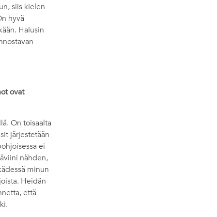
n, siis kielen
 On hyvä
kään. Halusin
innostavan
ot ovat
ä. On toisaalta
sit järjestetään
pohjoisessa ei
täviini nähden,
e kädessä minun
joista. Heidän
netta, että
ki.