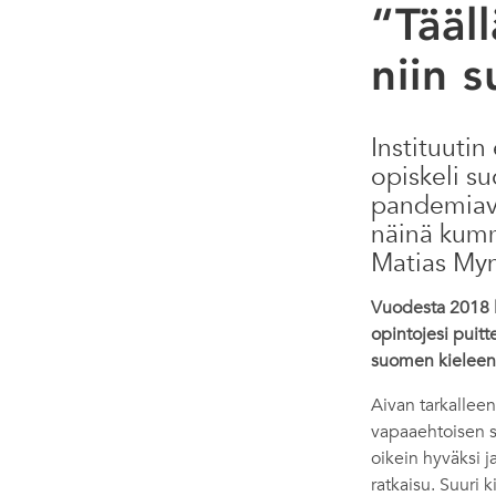
“Tääll
niin s
Instituutin
opiskeli s
pandemiavu
näinä kumma
Matias Myn
Vuodesta 2018 lä
opintojesi puitt
suomen kieleen 
Aivan tarkalleen 
vapaaehtoisen s
oikein hyväksi j
ratkaisu. Suuri k