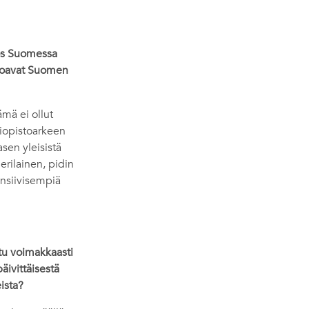
yös Suomessa
 eroavat Suomen
mä ei ollut
iopistoarkeen
sen yleisistä
erilainen, pidin
ensiivisempiä
ttu voimakkaasti
äivittäisestä
eista?