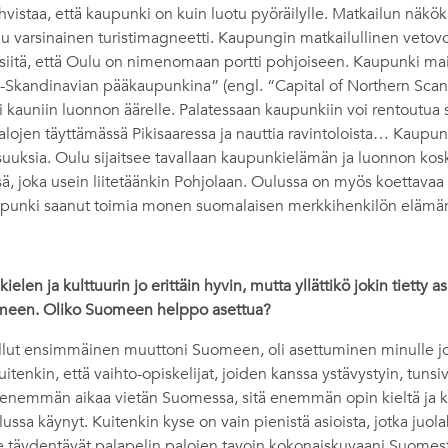
ahvistaa, että kaupunki on kuin luotu pyöräilylle. Matkailun näk
u varsinainen turistimagneetti. Kaupungin matkailullinen vetov
i siitä, että Oulu on nimenomaan portti pohjoiseen. Kaupunki ma
s-Skandinavian pääkaupunkina” (engl. “Capital of Northern Scand
kauniin luonnon äärelle. Palatessaan kaupunkiin voi rentoutua s
alojen täyttämässä Pikisaaressa ja nauttia ravintoloista… Kaupung
uuksia. Oulu sijaitsee tavallaan kaupunkielämän ja luonnon 
ä, joka usein liitetäänkin Pohjolaan. Oulussa on myös koettavaa 
kaupunki saanut toimia monen suomalaisen merkkihenkilön elämä
len ja kulttuurin jo erittäin hyvin, mutta yllättikö jokin tietty asi
meen. Oliko Suomeen helppo asettua?
llut ensimmäinen muuttoni Suomeen, oli asettuminen minulle j
itenkin, että vaihto-opiskelijat, joiden kanssa ystävystyin, tunsi
 enemmän aikaa vietän Suomessa, sitä enemmän opin kieltä ja kul
ssa käynyt. Kuitenkin kyse on vain pienistä asioista, jotka juol
 Ne täydentävät palapelin palojen tavoin kokonaiskuvaani Suomest