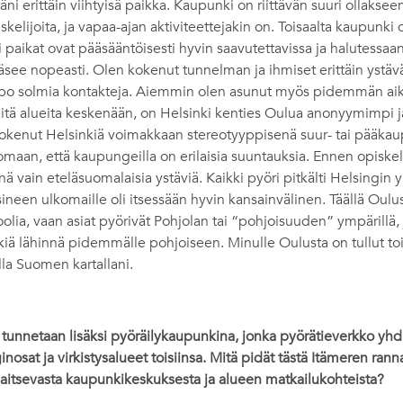
i erittäin viihtyisä paikka. Kaupunki on riittävän suuri ollakseen 
skelijoita, ja vapaa-ajan aktiviteettejakin on. Toisaalta kaupunki
ki paikat ovat pääsääntöisesti hyvin saavutettavissa ja halutessa
see nopeasti. Olen kokenut tunnelman ja ihmiset erittäin ystävä
ppo solmia kontakteja. Aiemmin olen asunut myös pidemmän aik
äitä alueita keskenään, on Helsinki kenties Oulua anonyymimpi j
okenut Helsinkiä voimakkaan stereotyyppisenä suur- tai pääkau
maan, että kaupungeilla on erilaisia suuntauksia. Ennen opiskel
nä vain eteläsuomalaisia ystäviä. Kaikki pyöri pitkälti Helsingin y
ineen ulkomaille oli itsessään hyvin kansainvälinen. Täällä Oulus
roolia, vaan asiat pyörivät Pohjolan tai “pohjoisuuden” ympärillä, 
tkiä lähinnä pidemmälle pohjoiseen. Minulle Oulusta on tullut t
la Suomen kartallani.
unnetaan lisäksi pyöräilykaupunkina, jonka pyörätieverkko yhdi
osat ja virkistysalueet toisiinsa. Mitä pidät tästä Itämeren ranna
jaitsevasta kaupunkikeskuksesta ja alueen matkailukohteista?