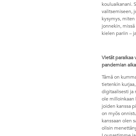
kouluaikanani. S
valitsemiseen, j
kysymys, miten 
jonnekin, missä 
kielen pariin –
Vietät paraikaa
pandemian aik
Tämä on kummall
tietenkin kurjaa,
digitaalisesti j
ole milloinkaan 
joiden kanssa p
on myös onnistun
kanssaan olen sa
olisin menettänyt
Lounastimme ja 