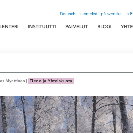
Deutsch
suomeksi
på svenska
in E
LENTERI
INSTITUUTTI
PALVELUT
BLOGI
YHTE
ias Mynttinen |
Tiede ja Yhteiskunta