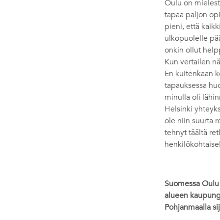
Oulu on mielestän
tapaa paljon opi
pieni, että kaik
ulkopuolelle pää
onkin ollut hel
Kun vertailen n
En kuitenkaan k
tapauksessa huo
minulla oli lähin
Helsinki yhteyks
ole niin suurta 
tehnyt täältä re
henkilökohtaisel
Suomessa Oulu t
alueen kaupungin
Pohjanmaalla si