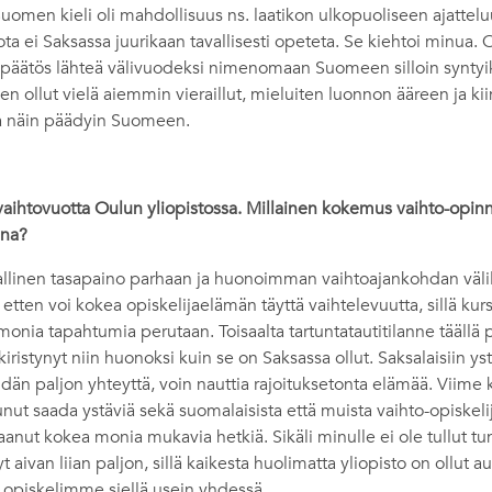
uomen kieli oli mahdollisuus ns. laatikon ulkopuoliseen ajatteluu
ota ei Saksassa juurikaan tavallisesti opeteta. Se kiehtoi minua.
päätös lähteä välivuodeksi nimenomaan Suomeen silloin syntyi
en ollut vielä aiemmin vieraillut, mieluiten luonnon ääreen ja ki
 ja näin päädyin Suomeen.
 vaihtovuotta Oulun yliopistossa. Millainen kokemus vaihto-opinn
ana?
inen tasapaino parhaan ja huonoimman vaihtoajankohdan välill
 etten voi kokea opiskelijaelämän täyttä vaihtelevuutta, sillä kurs
a monia tapahtumia perutaan. Toisaalta tartuntatautitilanne täällä 
kiristynyt niin huonoksi kuin se on Saksassa ollut. Saksalaisiin ys
idän paljon yhteyttä, voin nauttia rajoituksetonta elämää. Viim
ut saada ystäviä sekä suomalaisista että muista vaihto-opiskeli
anut kokea monia mukavia hetkiä. Sikäli minulle ei ole tullut tun
 aivan liian paljon, sillä kaikesta huolimatta yliopisto on ollut au
opiskelimme siellä usein yhdessä.