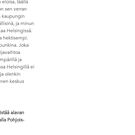
eloisa, täällä
 on sen verran
an kaupungin
llisinä, ja minun
aa Helsingissä.
a hektisempi.
punkina. Joka
ijavaihtoa
mpärillä ja
sa Helsingillä ei
ja olenkin
oinen keskus
stää alavan
lla Pohjois-