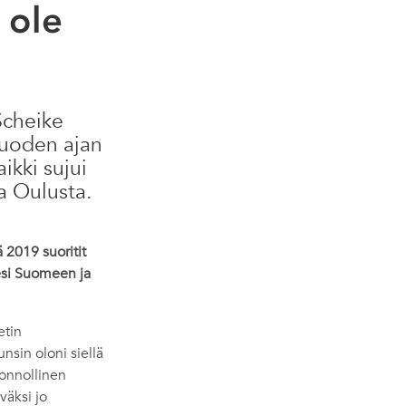
 ole
Scheike
vuoden ajan
kki sujui
a Oulusta.
 2019 suoritit
sesi Suomeen ja
etin
nsin oloni siellä
uonnollinen
väksi jo