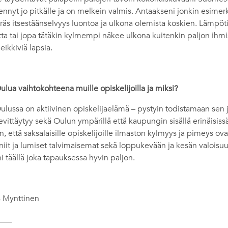
nnyt jo pitkälle ja on melkein valmis. Antaakseni jonkin esimer
äs itsestäänselvyys luontoa ja ulkona olemista koskien. Lämpöti
etta tai jopa tätäkin kylmempi näkee ulkona kuitenkin paljon ihmi
leikkiviä lapsia.
Oulua vaihtokohteena muille opiskelijoilla ja miksi?
ulussa on aktiivinen opiskelijaelämä – pystyin todistamaan se
evittäytyy sekä Oulun ympärillä että kaupungin sisällä erinäisiss
n, että saksalaisille opiskelijoille ilmaston kylmyys ja pimeys o
iit ja lumiset talvimaisemat sekä loppukevään ja kesän valoisu
ni täällä joka tapauksessa hyvin paljon.
s Mynttinen
___