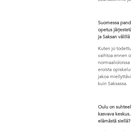
Suomessa pandem
opetus järjestet
ja Saksan välill
Kuten jo todettu
vaihtoa ennen o
normaalioloissa 
eroista opiskelu
jakoa miellyttäv
kuin Saksassa.
Oulu on suhteell
kasvava keskus. 
elämästä siellä