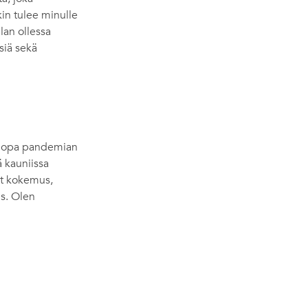
kin tulee minulle
lan ollessa
siä sekä
n jopa pandemian
ä kauniissa
vat kokemus,
us. Olen