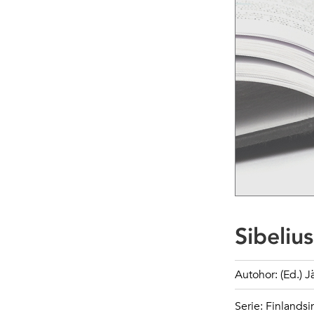
Sibeliu
Autohor: (Ed.) 
Serie: Finlandsi