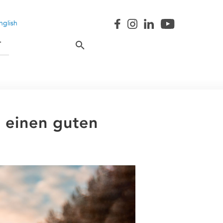
nglish
T
 einen guten