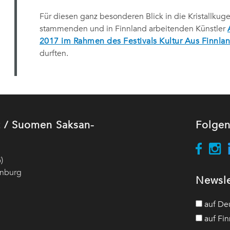
Für diesen ganz besonderen Blick in die Kristallkug
stammenden und in Finnland arbeitenden Künstler
2017 im Rahmen des Festivals Kultur Aus Finnl
durften.
ut / Suomen Saksan-
Folgen
)
enburg
Newsle
auf De
auf Fin