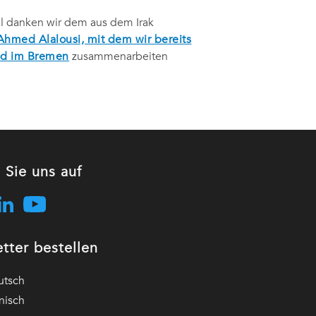
el danken wir dem aus dem Irak
Ahmed Alalousi, mit dem wir bereits
and im Bremen
zusammenarbeiten
 Sie uns auf
tter bestellen
utsch
nisch