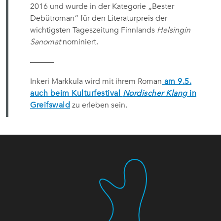
2016 und wurde in der Kategorie „Bester
Debütroman“ für den Literaturpreis der
wichtigsten Tageszeitung Finnlands
Helsingin
Sanomat
nominiert.
———
Inkeri Markkula wird mit ihrem Roman
am 9.5.
auch beim Kulturfestival
Nordischer Klang
in
Greifswald
zu erleben sein.