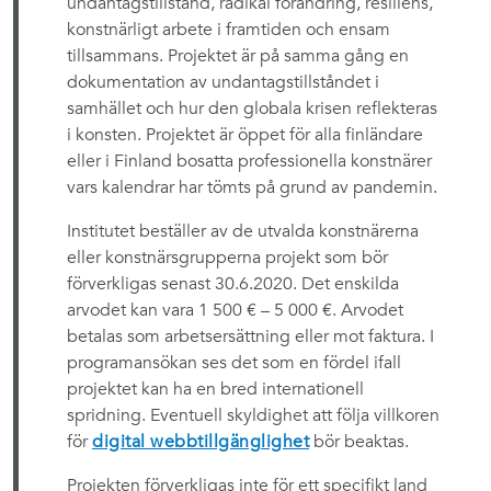
undantagstillstånd, radikal förändring, resiliens,
konstnärligt arbete i framtiden och ensam
tillsammans. Projektet är på samma gång en
dokumentation av undantagstillståndet i
samhället och hur den globala krisen reflekteras
i konsten. Projektet är öppet för alla finländare
eller i Finland bosatta professionella konstnärer
vars kalendrar har tömts på grund av pandemin.
Institutet beställer av de utvalda konstnärerna
eller konstnärsgrupperna projekt som bör
förverkligas senast 30.6.2020. Det enskilda
arvodet kan vara 1 500 € – 5 000 €. Arvodet
betalas som arbetsersättning eller mot faktura. I
programansökan ses det som en fördel ifall
projektet kan ha en bred internationell
spridning. Eventuell skyldighet att följa villkoren
för
digital webbtillgänglighet
bör beaktas.
Projekten förverkligas inte för ett specifikt land