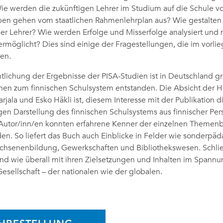
e werden die zukünftigen Lehrer im Studium auf die Schule vo
n gehen vom staatlichen Rahmenlehrplan aus? Wie gestalten 
r Lehrer? Wie werden Erfolge und Misserfolge analysiert und
rmöglicht? Dies sind einige der Fragestellungen, die im vorl
en.
ntlichung der Ergebnisse der PISA-Studien ist in Deutschland 
nen zum finnischen Schulsystem entstanden. Die Absicht der 
jala und Esko Häkli ist, diesem Interesse mit der Publikation d
en Darstellung des finnischen Schulsystems aus finnischer Per
Autor/inn/en konnten erfahrene Kenner der einzelnen Themen
. So liefert das Buch auch Einblicke in Felder wie sonderpä
achsenenbildung, Gewerkschaften und Bibliothekswesen. Schlie
and wie überall mit ihren Zielsetzungen und Inhalten im Spannun
esellschaft – der nationalen wie der globalen.