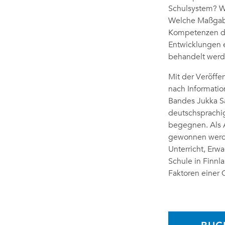
Schulsystem? Wi
Welche Maßgabe
Kompetenzen de
Entwicklungen e
behandelt werd
Mit der Veröffe
nach Informatio
Bandes Jukka Sar
deutschsprachig
begegnen. Als 
gewonnen werden
Unterricht, Erw
Schule in Finnl
Faktoren einer G