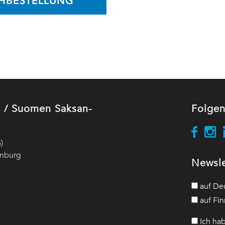
HBESTELLUNG
ut / Suomen Saksan-
Folgen
)
enburg
Newsle
auf De
auf Fin
Ich hab