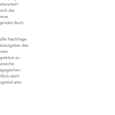
rbereitet?
sich die
 neue
iegenden Buch
große Nachfrage
Herausgeber des
ieser
spektive zu
bereiche
dagogischen
ßlich steht
gsfeld aller