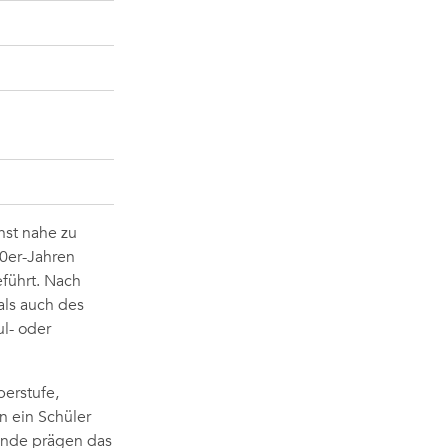
hst nahe zu
0er-Jahren
eführt. Nach
als auch des
l- oder
erstufe,
n ein Schüler
ünde prägen das