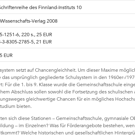
Schriftenreihe des Finnland-Instituts 10
r Wissenschafts-Verlag 2008
-1251-6, 220 s., 25 EUR
-3-8305-2785-5, 21 EUR
25 EUR
system setzt auf Chancengleichheit. Um dieser Maxime möglic
das ursprünglich gegliederte Schulsystem in den 1960er-/197
rt: Für die 1. bis 9. Klasse wurde die Gemeinschaftsschule eing
chem Abschluss sollen sowohl die Fortsetzung des schulischen 
dungsweges gleichwertige Chancen für ein mögliches Hochschu
tudium bieten.
ten sich diese Stationen – Gemeinschaftsschule, gymnasiale Ob
ildung – im Einzelnen? Was für Förderangebote bestehen, wen
itkommt? Welche historischen und gesellschaftlichen Hintergr