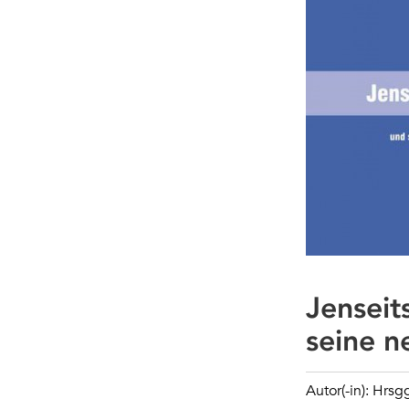
Jenseit
seine n
Autor(-in): Hrsgg