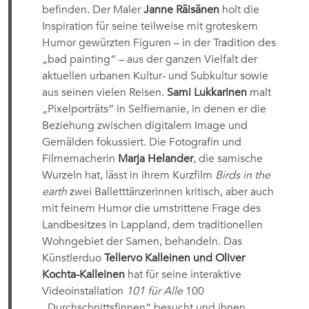
befinden. Der Maler
Janne Räisänen
holt die
Inspiration für seine teilweise mit groteskem
Humor gewürzten Figuren – in der Tradition des
„bad painting“ – aus der ganzen Vielfalt der
aktuellen urbanen Kultur- und Subkultur sowie
aus seinen vielen Reisen.
Sami Lukkarinen
malt
„Pixelporträts“ in Selfiemanie, in denen er die
Beziehung zwischen digitalem Image und
Gemälden fokussiert. Die Fotografin und
Filmemacherin
Marja
Helander
, die samische
Wurzeln hat, lässt in ihrem Kurzfilm
Birds in the
earth
zwei Balletttänzerinnen kritisch, aber auch
mit feinem Humor die umstrittene Frage des
Landbesitzes in Lappland, dem traditionellen
Wohngebiet der Samen, behandeln. Das
Künstlerduo
Tellervo Kalleinen
und Oliver
Kochta-Kalleinen
hat für seine interaktive
Videoinstallation
101 für Alle
100
„Durchschnittsfinnen“ besucht und ihnen