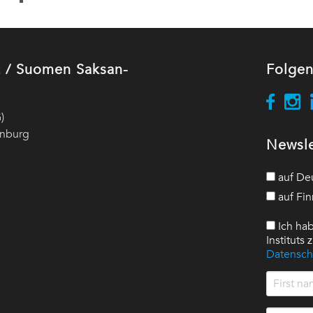
ut / Suomen Saksan-
Folgen
)
enburg
Newsle
auf De
auf Fin
Ich hab
Instituts
Datensch