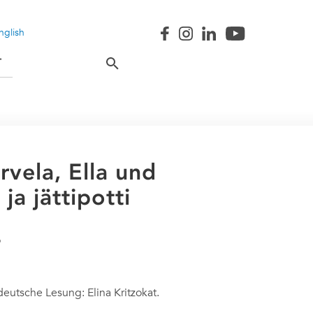
nglish
T
ela, Ella und
ja jättipotti
sche Lesung: Elina Kritzokat.