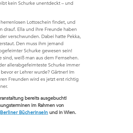
leibt kein Schurke unentdeckt – und
herrenlosen Lottoschein findet, und
inn drauf. Ella und ihre Freunde haben
ieder verschwunden. Dabei hatte Pekka,
 verstaut. Den muss ihm jemand
abgefeimter Schurke gewesen sein!
e sind, weiß man aus dem Fernsehen.
er allerabgefeimteste Schurke immer
, bevor er Lehrer wurde? Gärtner! Im
ren Freunden wird es jetzt erst richtig
ner.
eranstaltung bereits ausgebucht!
Lesungsterminen im Rahmen von
n
Berliner Bücherinseln
und in Wien.