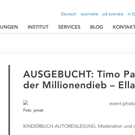
Deutsch
suomeksi
på svenska
in E
TUNGEN
INSTITUT
SERVICES
BLOG
KONTAK
AUSGEBUCHT: Timo Parv
der Millionendieb – Ella 
Foto: privat
KINDERBUCH-AUTORENLESUNG. Moderation und deut