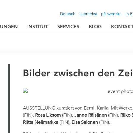
Deutsch
suomeksi
på svenska
in E
TUNGEN
INSTITUT
SERVICES
BLOG
KONTAK
Bilder zwischen den Zei
AUSSTELLUNG kuratiert von Eemil Karila. Mit Werk
(FIN),
Rosa Liksom
(FIN),
Janne Räisänen
(FIN),
Riiko
Riitta Nelimarkka
(FIN),
Elsa Salonen
(FIN).