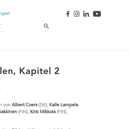
nglish
T
len, Kapitel 2
en von
Albert Coers
(DE),
Kalle Lampela
 Sakkinen
(FIN),
Kirsi Mikkola
(FIN),