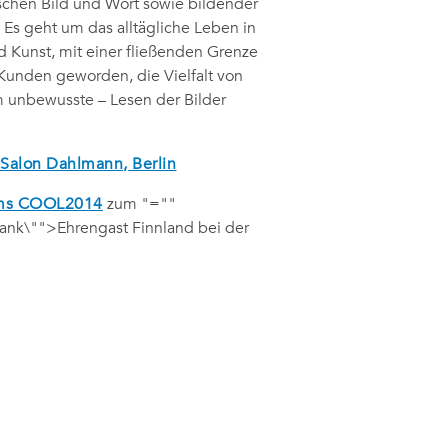
schen Bild und Wort sowie bildender
 Es geht um das alltägliche Leben in
und Kunst, mit einer fließenden Grenze
Kunden geworden, die Vielfalt von
m unbewusste – Lesen der Bilder
 Salon Dahlmann, Berlin
mms COOL2014
zum
"=""
lank\"">Ehrengast Finnland bei der