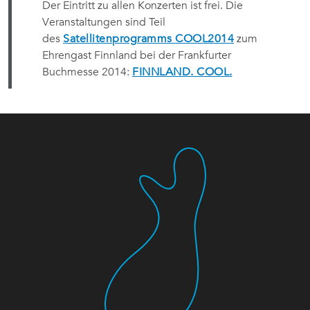
Der Eintritt zu allen Konzerten ist frei. Die
Veranstaltungen sind Teil
des
Satellitenprogramms COOL2014
zum
Ehrengast Finnland bei der Frankfurter
Buchmesse 2014:
FINNLAND. COOL.