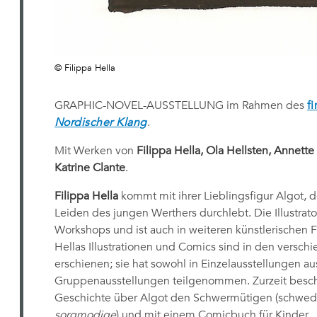
© Filippa Hella
GRAPHIC-NOVEL-AUSSTELLUNG im Rahmen des
f
Nordischer Klang
.
Mit Werken von
Filippa Hella, Ola Hellsten, Annett
Katrine Clante
.
Filippa Hella
kommt mit ihrer Lieblingsfigur Algot, 
Leiden des jungen Werthers durchlebt. Die Illustrat
Workshops und ist auch in weiteren künstlerischen Fä
Hellas Illustrationen und Comics sind in den versch
erschienen; sie hat sowohl in Einzelausstellungen aus
Gruppenausstellungen teilgenommen. Zurzeit beschäf
Geschichte über Algot den Schwermütigen (schwedi
sorgmodige
) und mit einem Comicbuch für Kinder.