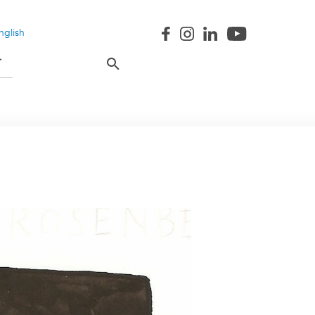
nglish
T