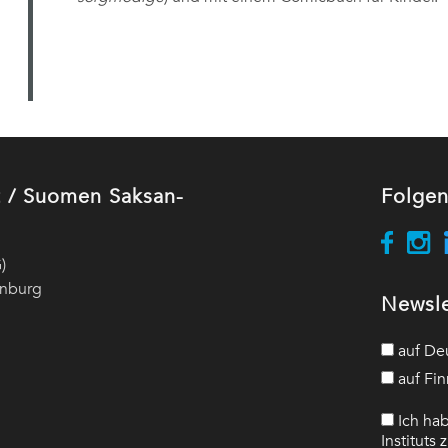
ut / Suomen Saksan-
Folgen
)
enburg
Newsle
auf De
auf Fin
Ich hab
Instituts