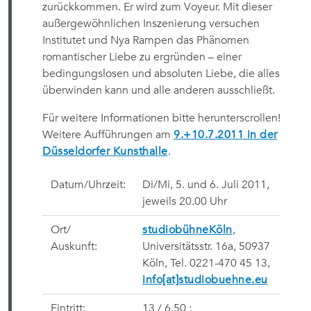
zurückkommen. Er wird zum Voyeur. Mit dieser
außergewöhnlichen Inszenierung versuchen
Institutet und Nya Rampen das Phänomen
romantischer Liebe zu ergründen – einer
bedingungslosen und absoluten Liebe, die alles
überwinden kann und alle anderen ausschließt.
Für weitere Informationen bitte herunterscrollen!
Weitere Aufführungen am
9.+10.7.2011 in der
Düsseldorfer Kunsthalle
.
Datum/Uhrzeit:
Di/Mi, 5. und 6. Juli 2011
,
jeweils 20.00 Uhr
Ort/
studiobühneKöln
,
Auskunft:
Universitätsstr. 16a, 50937
Köln,
Tel. 0221-470 45 13,
info[at]studiobuehne.eu
Eintritt:
13 / 6,50 ;