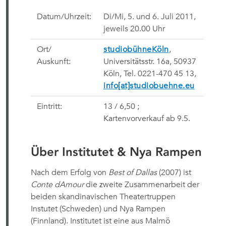
Datum/Uhrzeit:
Di/Mi, 5. und 6. Juli 2011
,
jeweils 20.00 Uhr
Ort/
studiobühneKöln
,
Auskunft:
Universitätsstr. 16a, 50937
Köln,
Tel. 0221-470 45 13,
info[at]studiobuehne.eu
Eintritt:
13 / 6,50 ;
Kartenvorverkauf ab 9.5.
Über Institutet & Nya Rampen
Nach dem Erfolg von
Best of Dallas
 (2007) ist
Conte dAmour
die zweite Zusammenarbeit der
beiden skandinavischen Theatertruppen
Instutet (Schweden) und Nya Rampen
(Finnland). Institutet ist eine aus Malmö