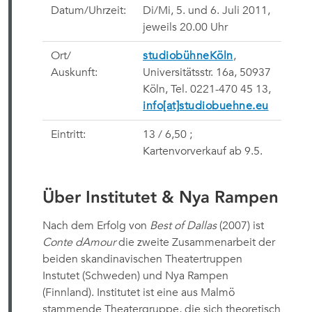
Datum/Uhrzeit:
Di/Mi, 5. und 6. Juli 2011
,
jeweils 20.00 Uhr
Ort/
studiobühneKöln
,
Auskunft:
Universitätsstr. 16a, 50937
Köln,
Tel. 0221-470 45 13,
info[at]studiobuehne.eu
Eintritt:
13 / 6,50 ;
Kartenvorverkauf ab 9.5.
Über Institutet & Nya Rampen
Nach dem Erfolg von
Best of Dallas
 (2007) ist
Conte dAmour
die zweite Zusammenarbeit der
beiden skandinavischen Theatertruppen
Instutet (Schweden) und Nya Rampen
(Finnland). Institutet ist eine aus Malmö
stammende Theatergruppe, die sich theoretisch