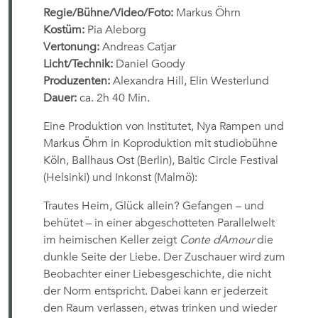
Regie/Bühne/Video/Foto:
Markus Öhrn
Kostüm:
Pia Aleborg
Vertonung:
Andreas Catjar
Licht/Technik:
Daniel Goody
Produzenten:
Alexandra Hill, Elin Westerlund
Dauer:
ca. 2h 40 Min.
Eine Produktion von Institutet, Nya Rampen und
Markus Öhrn in Koproduktion mit studiobühne
Köln, Ballhaus Ost (Berlin), Baltic Circle Festival
(Helsinki) und Inkonst (Malmö):
Trautes Heim, Glück allein? Gefangen – und
behütet – in einer abgeschotteten Parallelwelt
im heimischen Keller zeigt
Conte dAmour
die
dunkle Seite der Liebe. Der Zuschauer wird zum
Beobachter einer Liebesgeschichte, die nicht
der Norm entspricht. Dabei kann er jederzeit
den Raum verlassen, etwas trinken und wieder