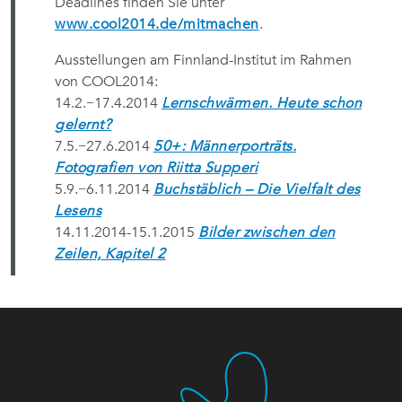
Deadlines finden Sie unter
www.cool2014.de/mitmachen
.
Ausstellungen am Finnland-Institut im Rahmen
von COOL2014:
14.2.−17.4.2014
Lernschwärmen. Heute schon
gelernt?
7.5.−27.6.2014
50+: Männerporträts.
Fotografien von Riitta Supperi
5.9.−6.11.2014
Buchstäblich – Die Vielfalt des
Lesens
14.11.2014-15.1.2015
Bilder zwischen den
Zeilen, Kapitel 2