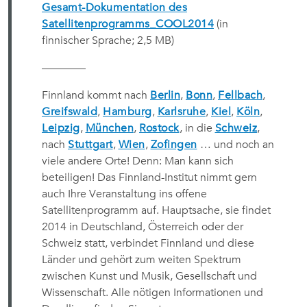
Gesamt-Dokumentation des
Satellitenprogramms_COOL2014
(in
finnischer Sprache; 2,5 MB)
————
Finnland kommt nach
Berlin
,
Bonn
,
Fellbach
,
Greifswald
,
Hamburg
,
Karlsruhe
,
Kiel
,
Köln
,
Leipzig
,
München
,
Rostock
, in die
Schweiz
,
nach
Stuttgart
,
Wien
,
Zofingen
… und noch an
viele andere Orte! Denn: Man kann sich
beteiligen! Das Finnland-Institut nimmt gern
auch Ihre Veranstaltung ins offene
Satellitenprogramm auf. Hauptsache, sie findet
2014 in Deutschland, Österreich oder der
Schweiz statt, verbindet Finnland und diese
Länder und gehört zum weiten Spektrum
zwischen Kunst und Musik, Gesellschaft und
Wissenschaft. Alle nötigen Informationen und