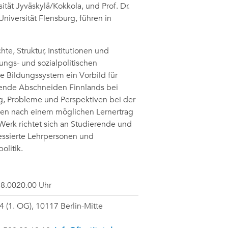
ität Jyväskylä/Kokkola, und Prof. Dr.
niversität Flensburg, führen in
e, Struktur, Institutionen und
ngs- und sozialpolitischen
he Bildungssystem ein Vorbild für
gende Abschneiden Finnlands bei
ng, Probleme und Perspektiven bei der
en nach einem möglichen Lernertrag
erk richtet sich an Studierende und
essierte Lehrpersonen und
olitik.
8.0020.00 Uhr
24 (1. OG), 10117 Berlin-Mitte