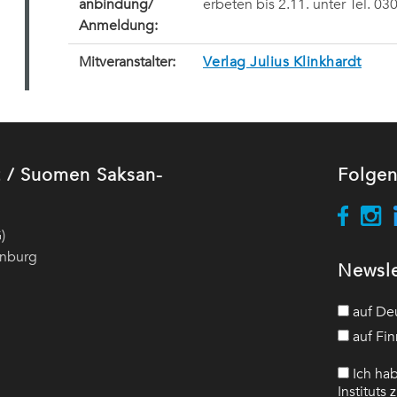
anbindung/
erbeten bis 2.11. unter Tel. 0
Anmeldung
:
Mitveranstalter:
Verlag Julius Klinkhardt
ut / Suomen Saksan-
Folgen
)
enburg
Newsle
auf De
auf Fin
Ich hab
Instituts