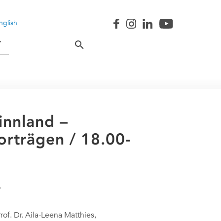
nglish
T
innland –
orträgen / 18.00-
of. Dr. Aila-Leena Matthies,