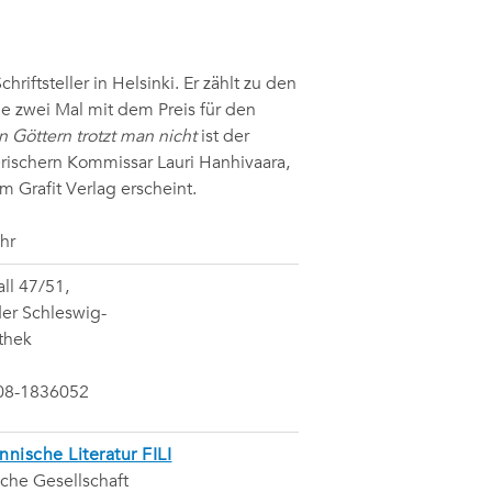
chriftsteller in Helsinki. Er zählt zu den
de zwei Mal mit dem Preis für den
 Göttern trotzt man nicht
ist der
rischern Kommissar Lauri Hanhivaara,
m Grafit Verlag erscheint.
hr
ll 47/51,
er Schleswig-
thek
308-1836052
nnische Literatur FILI
sche Gesellschaft