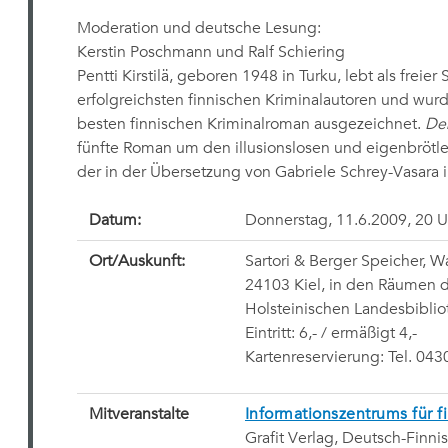
Moderation und deutsche Lesung:
Kerstin Poschmann und Ralf Schiering
Pentti Kirstilä, geboren 1948 in Turku, lebt als freier S
erfolgreichsten finnischen Kriminalautoren und wur
besten finnischen Kriminalroman ausgezeichnet.
Den
fünfte Roman um den illusionslosen und eigenbrötle
der in der Übersetzung von Gabriele Schrey-Vasara i
Datum:
Donnerstag, 11.6.2009, 20 U
Ort/Auskunft:
Sartori & Berger Speicher, Wa
24103 Kiel, in den Räumen d
Holsteinischen Landesbiblio
Eintritt: 6,- / ermäßigt 4,-
Kartenreservierung: Tel. 04
Mitveranstalte
Informationszentrums für fi
Grafit Verlag, Deutsch-Finni