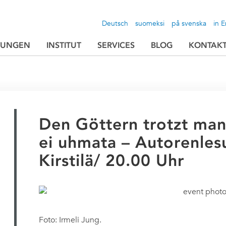
Deutsch
suomeksi
på svenska
in E
TUNGEN
INSTITUT
SERVICES
BLOG
KONTAK
Den Göttern trotzt man
ei uhmata – Autorenles
Kirstilä/ 20.00 Uhr
Foto: Irmeli Jung.