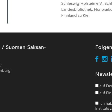
Schleswig-Holstein e.V., Sch
Landesbibliothek, Honorarko
Finnland zu Kiel
ut / Suomen Saksan-
Folgen
)
enburg
Newsle
auf De
auf Fin
Ich hab
Instituts