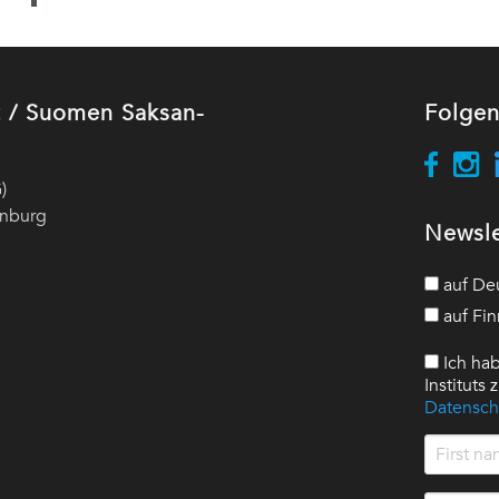
ut / Suomen Saksan-
Folgen
)
enburg
Newsle
auf De
auf Fin
Ich hab
Instituts
Datensch