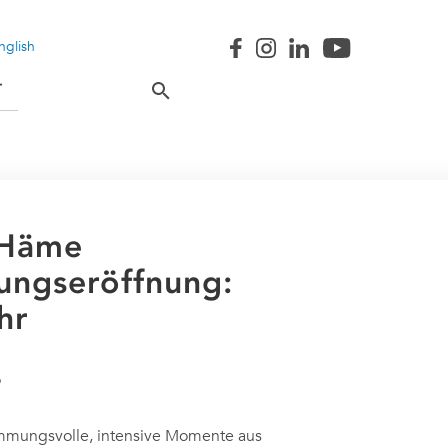
nglish
T
 Häme
lungseröffnung:
hr
timmungsvolle, intensive Momente aus