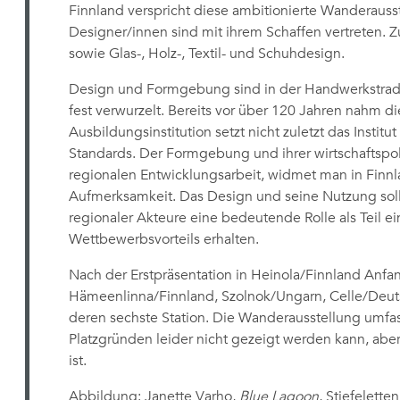
Finnland verspricht diese ambitionierte Wanderauss
Designer/innen sind mit ihrem Schaffen vertreten. 
sowie Glas-, Holz-, Textil- und Schuhdesign.
Design und Formgebung sind in der Handwerkstrad
fest verwurzelt. Bereits vor über 120 Jahren nahm di
Ausbildungsinstitution setzt nicht zuletzt das Insti
Standards. Der Formgebung und ihrer wirtschaftspol
regionalen Entwicklungsarbeit, widmet man in Finnl
Aufmerksamkeit. Das Design und seine Nutzung sol
regionaler Akteure eine bedeutende Rolle als Teil ei
Wettbewerbsvorteils erhalten.
Nach der Erstpräsentation in Heinola/Finnland Anfan
Hämeenlinna/Finnland, Szolnok/Ungarn, Celle/Deu
deren sechste Station. Die Wanderausstellung umfass
Platzgründen leider nicht gezeigt werden kann, aber
ist.
Abbildung: Janette Varho,
Blue Lagoon
, Stiefelett