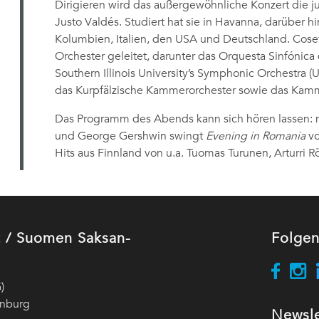
Dirigieren wird das außergewöhnliche Konzert die j
Justo Valdés. Studiert hat sie in Havanna, darüber h
Kolumbien, Italien, den USA und Deutschland. Cosett
Orchester geleitet, darunter das Orquesta Sinfónica
Southern Illinois University’s Symphonic Orchestra 
das Kurpfälzische Kammerorchester sowie das Kamm
Das Programm des Abends kann sich hören lassen: 
und George Gershwin swingt
Evening in Romania
vo
Hits aus Finnland von u.a. Tuomas Turunen, Arturri
ut / Suomen Saksan-
Folgen
)
enburg
Newsle