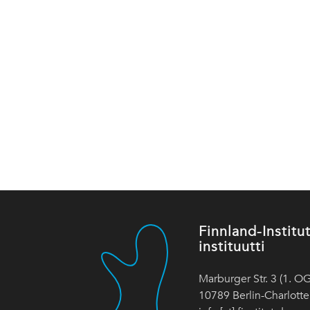
Finnland-Instit
instituutti
Marburger Str. 3 (1. OG
10789 Berlin-Charlott