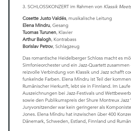
3. SCHLOSSKONZERT im Rahmen von
Klassik Meets
Cosette Justo Valdés
, musikalische Leitung
Elena Mindru
, Gesang
Tuomas Turunen
, Klavier
Arthur Balogh
, Kontrabass
Borislav Petrov
, Schlagzeug
Das romantische Heidelberger Schloss macht es mög
Simfonieorchester und ein Jazz-Quartett zusammen
reizvolle Verbindung von Klassik und Jazz schafft
funkelnde Farben. Elena Mîndru ist Teil der komme
Rumänischer Herkunft, lebt sie in Finnland. Im Laufe i
Auszeichnungen bei Jazz-Festivals und Wettbewerben
sowie den Publikumspreis der Shure Montreux Jazz 
Juryvorsitzender war kein geringerer als Komponis
Jones. Elena Mîndru hat inzwischen über 400 Konzer
Dänemark, Schweden, Estland, Finnland und Rumä