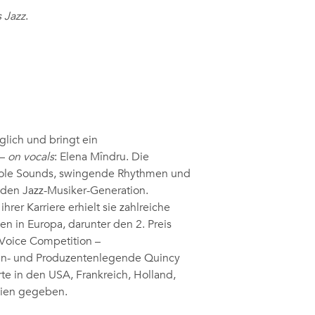
 Jazz
.
lich und bringt ein
 –
on vocals
: Elena Mîndru. Die
 coole Sounds, swingende Rhythmen und
nden Jazz-Musiker-Generation.
hrer Karriere erhielt sie zahlreiche
 in Europa, darunter den 2. Preis
Voice Competition –
ten- und Produzentenlegende Quincy
te in den USA, Frankreich, Holland,
nien gegeben.