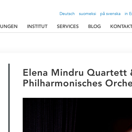
Deutsch
suomeksi
på svenska
in E
TUNGEN
INSTITUT
SERVICES
BLOG
KONTAK
Elena Mindru Quartett
Philharmonisches Orche