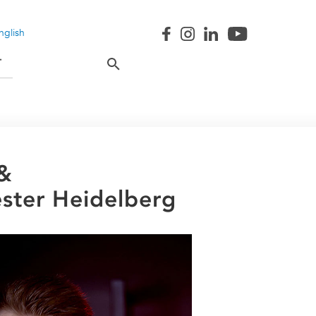
nglish
T
 &
ster Heidelberg