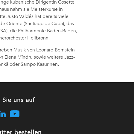
unge kubanische Dirigentin Cosette
inaus nahm sie Meisterkurse in
e Justo Valdés hat bereits viele
 de Oriente (Santiago de Cuba), das
(USA), die Philharmonie Baden-Baden,
erorchester Heilbronn.
neben Musik von Leonard Bernstein
n Elena Mîndru sowie weitere Jazz-
 Rönkä oder Sampo Kasurinen.
 Sie uns auf
tter bestellen