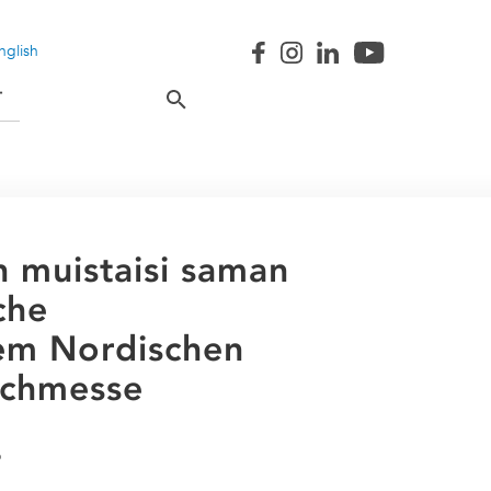
nglish
T
n muistaisi saman
che
em Nordischen
uchmesse