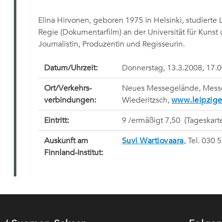
Elina Hirvonen
,
geboren 1975 in Helsinki, studierte L
Regie (Dokumentarfilm) an der Universität für Kunst u
Journalistin, Produzentin und Regisseurin.
Datum/Uhrzeit:
Donnerstag, 13.3.2008, 17.0
Ort/Verkehrs-
Neues Messegelände, Messe-
verbindungen:
Wiederitzsch,
www.leipzig
Eintritt:
9 /ermäßigt 7,50  (Tageskart
Auskunft am
Suvi Wartiovaara
, Tel. 030 
Finnland-Institut: