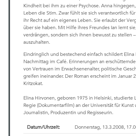
Kindheit bei ihm zu einer Psychose. Anna hingegen,
Leben die Stirn. Zwar fühlt sie sich verantwortlich f
ihr Recht auf ein eigenes Leben. Sie erlaubt der Ve
über sie haben. Mit Hilfe ihres Freundes Ian lernt sie
verdrängen, sondern sich ihnen bewusst zu stellen
auszuhalten.
Eindringlich und bestechend einfach schildert Eli
Nachmittag im Café. Erinnerungen an erschütternde
von Vertrauen im Erwachsenenalter, politische Gesc
greifen ineinander. Der Roman erscheint im Januar 
Kritzokat.
Elina Hirvonen
,
geboren 1975 in Helsinki, studierte L
Regie (Dokumentarfilm) an der Universität für Kunst u
Journalistin, Produzentin und Regisseurin.
Datum/Uhrzeit:
Donnerstag, 13.3.2008, 17.0