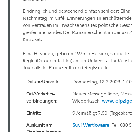
Eindringlich und bestechend einfach schildert Eli
Nachmittag im Café. Erinnerungen an erschütternde
von Vertrauen im Erwachsenenalter, politische Gesc
greifen ineinander. Der Roman erscheint im Januar 
Kritzokat.
Elina Hirvonen
,
geboren 1975 in Helsinki, studierte L
Regie (Dokumentarfilm) an der Universität für Kunst u
Journalistin, Produzentin und Regisseurin.
Datum/Uhrzeit:
Donnerstag, 13.3.2008, 17.0
Ort/Verkehrs-
Neues Messegelände, Messe-
verbindungen:
Wiederitzsch,
www.leipzig
Eintritt:
9 /ermäßigt 7,50  (Tageskart
Auskunft am
Suvi Wartiovaara
, Tel. 030 