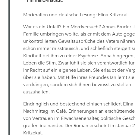
Finnland-Institut:
Moderation und deutsche Lesung: Elina Kritzokat.
War es ein Unfall? Ein Mordversuch? Annas Bruder Jo
Familie umbringen wollte, als er mit dem Auto gege
unkontrollierten Gewaltausbrüche des Vaters nähre
schon immer misstrauisch, und schließlich steigert s
Kindheit bei ihm zu einer Psychose. Anna hingegen,
Leben die Stirn. Zwar fühlt sie sich verantwortlich f
ihr Recht auf ein eigenes Leben. Sie erlaubt der Ve
über sie haben. Mit Hilfe ihres Freundes Ian lernt sie
verdrängen, sondern sich ihnen bewusst zu stellen
auszuhalten.
Eindringlich und bestechend einfach schildert Eli
Nachmittag im Café. Erinnerungen an erschütternde
von Vertrauen im Erwachsenenalter, politische Gesc
greifen ineinander. Der Roman erscheint im Januar 
Kritzokat.