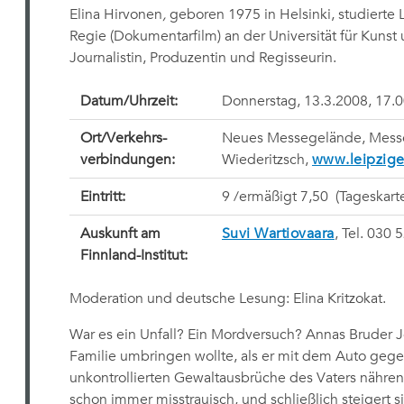
Elina Hirvonen
,
geboren 1975 in Helsinki, studierte L
Regie (Dokumentarfilm) an der Universität für Kunst u
Journalistin, Produzentin und Regisseurin.
Datum/Uhrzeit:
Donnerstag, 13.3.2008, 17.0
Ort/Verkehrs-
Neues Messegelände, Messe-
verbindungen:
Wiederitzsch,
www.leipzig
Eintritt:
9 /ermäßigt 7,50  (Tageskart
Auskunft am
Suvi Wartiovaara
, Tel. 030 
Finnland-Institut:
Moderation und deutsche Lesung: Elina Kritzokat.
War es ein Unfall? Ein Mordversuch? Annas Bruder Jo
Familie umbringen wollte, als er mit dem Auto gege
unkontrollierten Gewaltausbrüche des Vaters nähre
schon immer misstrauisch, und schließlich steigert s