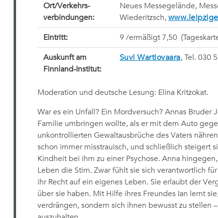
Ort/Verkehrs-
Neues Messegelände, Messe-
verbindungen:
Wiederitzsch,
www.leipzig
Eintritt:
9 /ermäßigt 7,50  (Tageskart
Auskunft am
Suvi Wartiovaara
, Tel. 030 
Finnland-Institut:
Moderation und deutsche Lesung: Elina Kritzokat.
War es ein Unfall? Ein Mordversuch? Annas Bruder Jo
Familie umbringen wollte, als er mit dem Auto gege
unkontrollierten Gewaltausbrüche des Vaters nähre
schon immer misstrauisch, und schließlich steigert s
Kindheit bei ihm zu einer Psychose. Anna hingegen,
Leben die Stirn. Zwar fühlt sie sich verantwortlich f
ihr Recht auf ein eigenes Leben. Sie erlaubt der Ve
über sie haben. Mit Hilfe ihres Freundes Ian lernt sie
verdrängen, sondern sich ihnen bewusst zu stellen
auszuhalten.