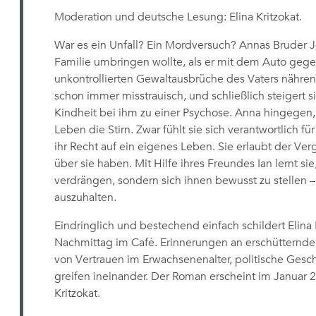
Moderation und deutsche Lesung: Elina Kritzokat.
War es ein Unfall? Ein Mordversuch? Annas Bruder Jo
Familie umbringen wollte, als er mit dem Auto gege
unkontrollierten Gewaltausbrüche des Vaters nähre
schon immer misstrauisch, und schließlich steigert s
Kindheit bei ihm zu einer Psychose. Anna hingegen,
Leben die Stirn. Zwar fühlt sie sich verantwortlich f
ihr Recht auf ein eigenes Leben. Sie erlaubt der Ve
über sie haben. Mit Hilfe ihres Freundes Ian lernt sie
verdrängen, sondern sich ihnen bewusst zu stellen
auszuhalten.
Eindringlich und bestechend einfach schildert Eli
Nachmittag im Café. Erinnerungen an erschütternde
von Vertrauen im Erwachsenenalter, politische Gesc
greifen ineinander. Der Roman erscheint im Januar 
Kritzokat.