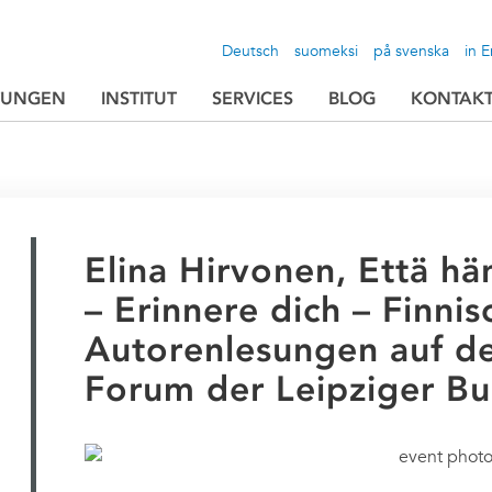
Deutsch
suomeksi
på svenska
in E
TUNGEN
INSTITUT
SERVICES
BLOG
KONTAK
Elina Hirvonen, Että hä
– Erinnere dich – Finnis
Autorenlesungen auf d
Forum der Leipziger B