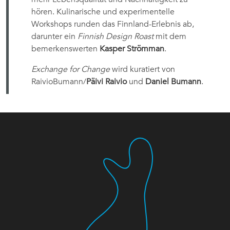
hören. Kulinarische und experimentelle
Workshops runden das Finnland-Erlebnis ab,
darunter ein
Finnish Design Roast
mit dem
bemerkenswerten
Kasper Strömman
.
Exchange for Change
wird kuratiert von
RaivioBumann/
Päivi Raivio
und
Daniel Bumann
.