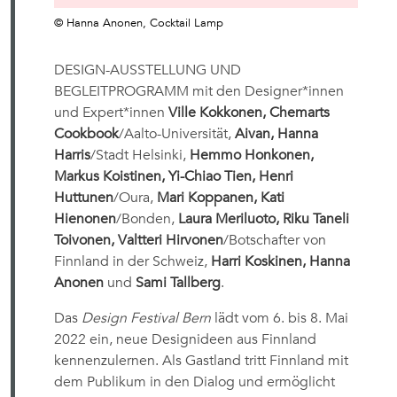
© Hanna Anonen, Cocktail Lamp
DESIGN-AUSSTELLUNG UND
BEGLEITPROGRAMM mit den Designer*innen
und Expert*innen
Ville Kokkonen, Chemarts
Cookbook
/Aalto-Universität,
Aivan, Hanna
Harris
/Stadt Helsinki,
Hemmo Honkonen,
Markus Koistinen, Yi-Chiao Tien, Henri
Huttunen
/Oura,
Mari Koppanen, Kati
Hienonen
/Bonden,
Laura Meriluoto, Riku Taneli
Toivonen, Valtteri Hirvonen
/Botschafter von
Finnland in der Schweiz,
Harri Koskinen, Hanna
Anonen
und
Sami Tallberg
.
Das
Design Festival Bern
lädt vom 6. bis 8. Mai
2022 ein, neue Designideen aus Finnland
kennenzulernen. Als Gastland tritt Finnland mit
dem Publikum in den Dialog und ermöglicht