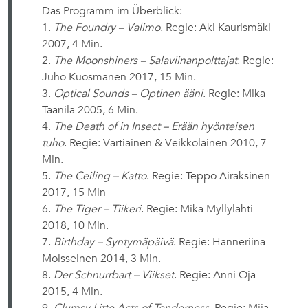
Das Programm im Überblick:
1.
The Foundry – Valimo
. Regie: Aki Kaurismäki
2007, 4 Min.
2.
The Moonshiners – Salaviinanpolttajat
. Regie:
Juho Kuosmanen 2017, 15 Min.
3.
Optical Sounds – Optinen ääni
. Regie: Mika
Taanila 2005, 6 Min.
4.
The Death of in Insect – Erään hyönteisen
tuho
. Regie: Vartiainen & Veikkolainen 2010, 7
Min.
5.
The Ceiling – Katto
. Regie: Teppo Airaksinen
2017, 15 Min
6.
The Tiger – Tiikeri
. Regie: Mika Myllylahti
2018, 10 Min.
7.
Birthday – Syntymäpäivä
. Regie: Hanneriina
Moisseinen 2014, 3 Min.
8.
Der Schnurrbart – Viikset
. Regie: Anni Oja
2015, 4 Min.
9.
Clumsy Litte Acts of Tenderness
. Regie: Miia