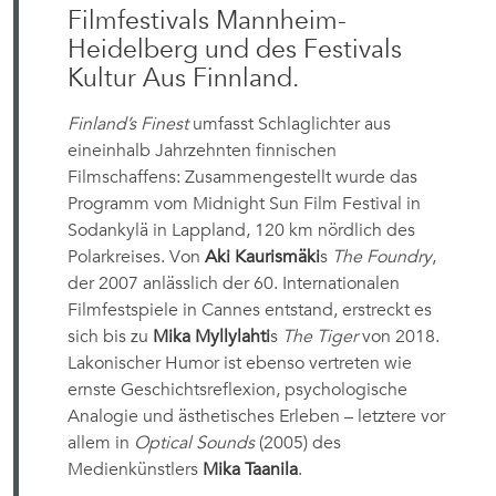
Filmfestivals Mannheim-
Heidelberg und des Festivals
Kultur Aus Finnland.
Finland’s Finest
umfasst Schlaglichter aus
eineinhalb Jahrzehnten finnischen
Filmschaffens: Zusammengestellt wurde das
Programm vom Midnight Sun Film Festival in
Sodankylä in Lappland, 120 km nördlich des
Polarkreises. Von
Aki Kaurismäki
s
The Foundry
,
der 2007 anlässlich der 60. Internationalen
Filmfestspiele in Cannes entstand, erstreckt es
sich bis zu
Mika Myllylahti
s
The Tiger
von 2018.
Lakonischer Humor ist ebenso vertreten wie
ernste Geschichtsreflexion, psychologische
Analogie und ästhetisches Erleben – letztere vor
allem in
Optical Sounds
(2005) des
Medienkünstlers
Mika Taanila
.