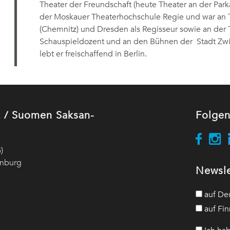
Theater der Freundschaft (heute Theater an der Parka
der Moskauer Theaterhochschule Regie und war an T
(Chemnitz) und Dresden als Regisseur sowie an der 
Schauspieldozent und an den Bühnen der Stadt Zwick
lebt er freischaffend in Berlin.
ut / Suomen Saksan-
Folgen
)
enburg
Newsle
auf De
auf Fin