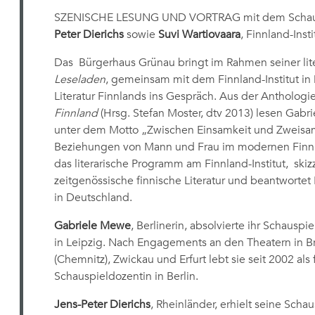
SZENISCHE LESUNG UND VORTRAG mit dem Schau
Peter Dierichs
sowie
Suvi Wartiovaara
, Finnland-Insti
Das Bürgerhaus Grünau bringt im Rahmen seiner lite
Leseladen
, gemeinsam mit dem Finnland-Institut in
Literatur Finnlands ins Gespräch. Aus der Anthologi
Finnland
(Hrsg. Stefan Moster, dtv 2013) lesen Gabr
unter dem Motto „Zwischen Einsamkeit und Zweisam
Beziehungen von Mann und Frau im modernen Finnlan
das literarische Programm am Finnland-Institut, skizz
zeitgenössische finnische Literatur und beantwortet
in Deutschland.
Gabriele Mewe
, Berlinerin, absolvierte ihr Schaus
in Leipzig. Nach Engagements an den Theatern in B
(Chemnitz), Zwickau und Erfurt lebt sie seit 2002 als
Schauspieldozentin in Berlin.
Jens-Peter Dierichs
, Rheinländer, erhielt seine Scha