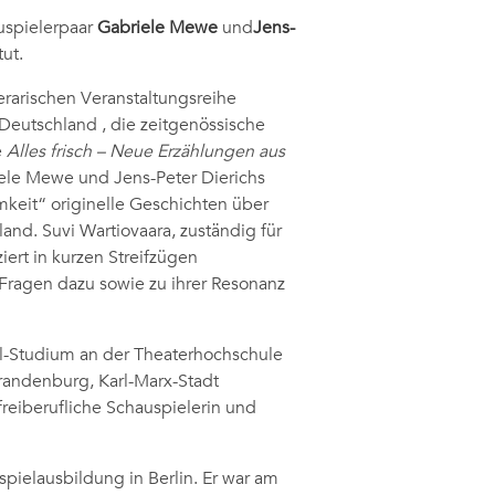
spielerpaar
Gabriele Mewe
und
Jens-
tut.
rarischen Veranstaltungsreihe
 Deutschland , die zeitgenössische
e
Alles frisch – Neue Erzählungen aus
iele Mewe und Jens-Peter Dierichs
keit“ originelle Geschichten über
d. Suvi Wartiovaara, zuständig für
iert in kurzen Streifzügen
 Fragen dazu sowie zu ihrer Resonanz
piel-Studium an der Theaterhochschule
randenburg, Karl-Marx-Stadt
 freiberufliche Schauspielerin und
uspielausbildung in Berlin. Er war am