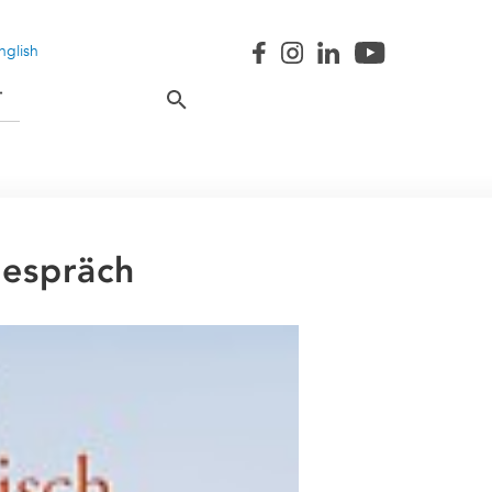
nglish
T
Gespräch