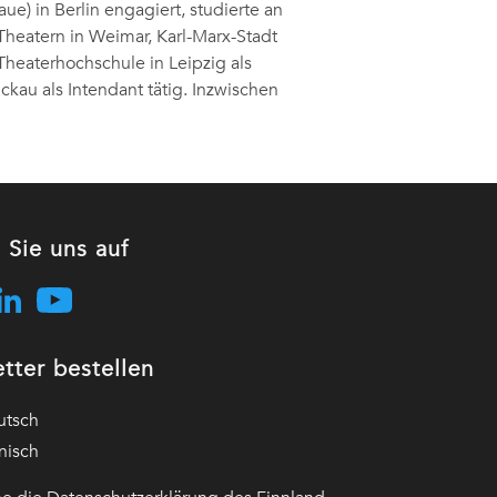
ue) in Berlin engagiert, studierte an
heatern in Weimar, Karl-Marx-Stadt
Theaterhochschule in Leipzig als
au als Intendant tätig. Inzwischen
 Sie uns auf
tter bestellen
utsch
nisch