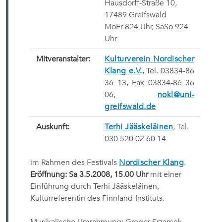
Hausdorff-Straße 10,
17489 Greifswald
MoFr 824 Uhr, SaSo 924
Uhr
Mitveranstalter:
Kulturverein Nordischer
Klang e.V.
, Tel. 03834-86
36 13, Fax 03834-86 36
06,
nokl@uni-
greifswald.de
Auskunft:
Terhi Jääskeläinen
, Tel.
030 520 02 60 14
im Rahmen des Festivals
Nordischer Klang
.
Eröffnung: Sa 3.5.2008, 15.00 Uhr
mit einer
Einführung durch Terhi Jääskeläinen,
Kulturreferentin des Finnland-Instituts.