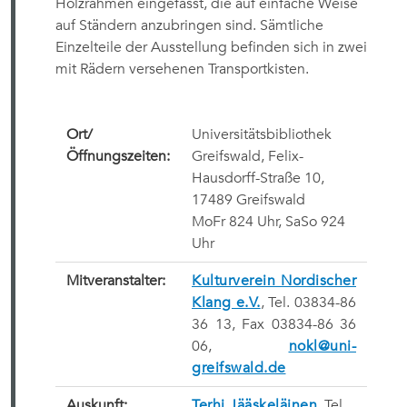
Holzrahmen eingefasst, die auf einfache Weise
auf Ständern anzubringen sind. Sämtliche
Einzelteile der Ausstellung befinden sich in zwei
mit Rädern versehenen Transportkisten.
Ort/
Universitätsbibliothek
Öffnungszeiten:
Greifswald,
Felix-
Hausdorff-Straße 10,
17489 Greifswald
MoFr 824 Uhr, SaSo 924
Uhr
Mitveranstalter:
Kulturverein Nordischer
Klang e.V.
, Tel. 03834-86
36 13, Fax 03834-86 36
06,
nokl@uni-
greifswald.de
Auskunft:
Terhi Jääskeläinen
, Tel.