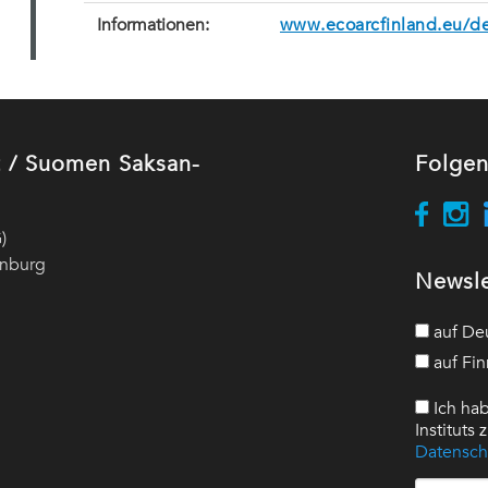
Informationen:
www.ecoarcfinland.eu/d
ut / Suomen Saksan-
Folgen
)
enburg
Newsle
auf De
auf Fin
Ich hab
Instituts
Datensch