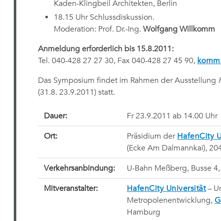
Kaden-Klingbeil Architekten, Berlin
18.15 Uhr Schlussdiskussion.
Moderation: Prof. Dr.-Ing.
Wolfgang Willkomm
Anmeldung erforderlich
bis 15.8.2011
:
Tel. 040-428 27 27 30, Fax 040-428 27 45 90,
kommu
Das Symposium findet im Rahmen der Ausstellung
(31.8. 23.9.2011) statt.
Dauer:
Fr 23.9.2011 ab 14.00 Uhr
Ort:
Präsidium der
HafenCity U
(Ecke Am Dalmannkai), 2
Verkehrsanbindung:
U-Bahn Meßberg, Busse 4, 
Mitveranstalter:
HafenCity Universität
– Un
Metropolenentwicklung,
G
Hamburg