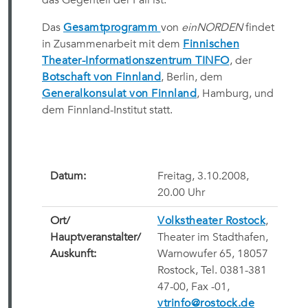
das Gegenteil der Fall ist.
Das
Gesamtprogramm
von
einNORDEN
findet
in Zusammenarbeit mit dem
Finnischen
Theater-Informationszentrum TINFO
, der
Botschaft von Finnland
, Berlin, dem
Generalkonsulat von Finnland
, Hamburg, und
dem Finnland-Institut statt.
Datum:
Freitag, 3.10.2008,
20.00 Uhr
Ort/
Volkstheater Rostock
,
Hauptveranstalter/
Theater im Stadthafen,
Auskunft:
Warnowufer 65, 18057
Rostock, Tel. 0381-381
47-00, Fax -01,
vtrinfo@rostock.de