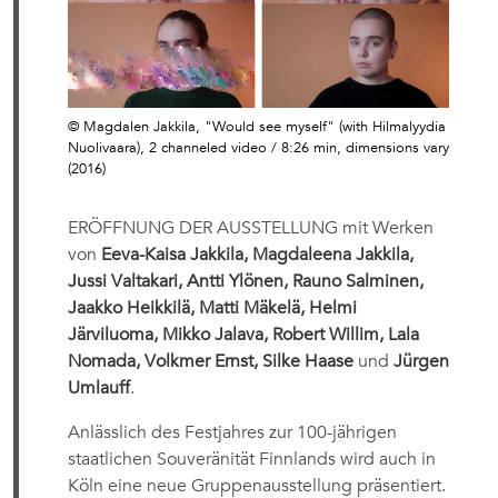
© Magdalen Jakkila, "Would see myself" (with Hilmalyydia
Nuolivaara), 2 channeled video / 8:26 min, dimensions vary
(2016)
ERÖFFNUNG DER AUSSTELLUNG mit Werken
von
Eeva-Kaisa Jakkila, Magdaleena Jakkila,
Jussi Valtakari, Antti Ylönen, Rauno Salminen,
Jaakko Heikkilä, Matti Mäkelä, Helmi
Järviluoma, Mikko Jalava, Robert Willim, Lala
Nomada, Volkmer Ernst, Silke Haase
und
Jürgen
Umlauff
.
Anlässlich des Festjahres zur 100-jährigen
staatlichen Souveränität Finnlands wird auch in
Köln eine neue Gruppenausstellung präsentiert.