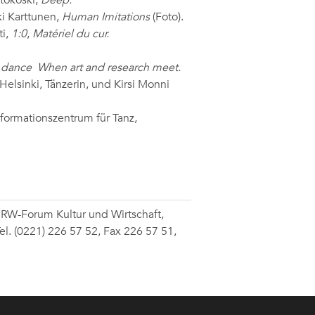
tokoski,
Deep.
ki Karttunen,
Human Imitations
(Foto).
ti,
1:0
,
Matériel du cur.
n dance
When art and research meet.
elsinki, Tänzerin, und Kirsi Monni
nformationszentrum für Tanz,
NRW-Forum Kultur und Wirtschaft,
el.
(0221) 226 57 52, Fax 226 57 51,