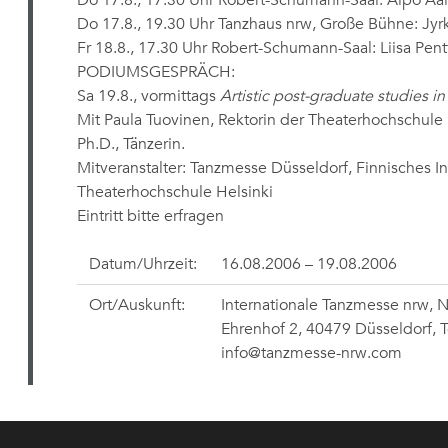
Do 17.8., 17.30 Uhr Robert-Schumann-Saal: Alpo Aal
Do 17.8., 19.30 Uhr Tanzhaus nrw, Große Bühne: Jyr
Fr 18.8., 17.30 Uhr Robert-Schumann-Saal: Liisa Pent
PODIUMSGESPRÄCH:
Sa 19.8., vormittags
Artistic post-graduate studies i
Mit Paula Tuovinen, Rektorin der Theaterhochschule H
Ph.D., Tänzerin.
Mitveranstalter: Tanzmesse Düsseldorf, Finnisches I
Theaterhochschule Helsinki
Eintritt bitte erfragen
Datum/Uhrzeit:
16.08.2006 – 19.08.2006
Ort/Auskunft:
Internationale Tanzmesse nrw, 
Ehrenhof 2, 40479 Düsseldorf, T
info@tanzmesse-nrw.com