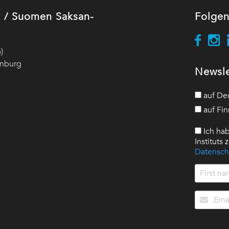
ut / Suomen Saksan-
Folgen
)
enburg
Newsle
auf De
auf Fin
Ich hab
Instituts
Datensch