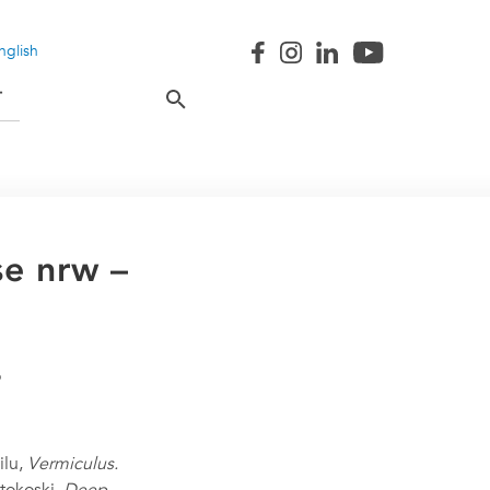
nglish
T
se nrw –
ilu,
Vermiculus.