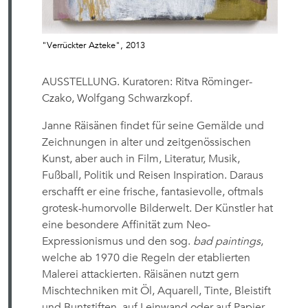
"Verrückter Azteke", 2013
AUSSTELLUNG. Kuratoren: Ritva Röminger-
Czako, Wolfgang Schwarzkopf.
Janne Räisänen findet für seine Gemälde und
Zeichnungen in alter und zeitgenössischen
Kunst, aber auch in Film, Literatur, Musik,
Fußball, Politik und Reisen Inspiration. Daraus
erschafft er eine frische, fantasievolle, oftmals
grotesk-humorvolle Bilderwelt. Der Künstler hat
eine besondere Affinität zum Neo-
Expressionismus und den sog.
bad paintings
,
welche ab 1970 die Regeln der etablierten
Malerei attackierten. Räisänen nutzt gern
Mischtechniken mit Öl, Aquarell, Tinte, Bleistift
und Buntstiften, auf Leinwand oder auf Papier.