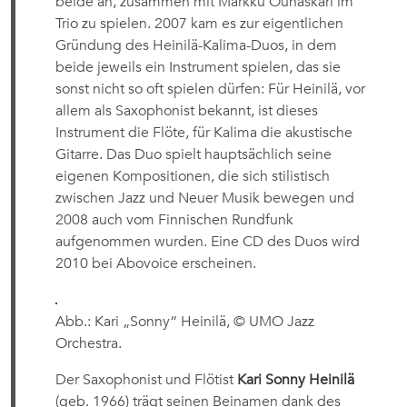
beide an, zusammen mit Markku Ounaskari im
Trio zu spielen. 2007 kam es zur eigentlichen
Gründung des Heinilä-Kalima-Duos, in dem
beide jeweils ein Instrument spielen, das sie
sonst nicht so oft spielen dürfen: Für Heinilä, vor
allem als Saxophonist bekannt, ist dieses
Instrument die Flöte, für Kalima die akustische
Gitarre. Das Duo spielt hauptsächlich seine
eigenen Kompositionen, die sich stilistisch
zwischen Jazz und Neuer Musik bewegen und
2008 auch vom Finnischen Rundfunk
aufgenommen wurden. Eine CD des Duos wird
2010 bei Abovoice erscheinen.
Abb.: Kari „Sonny“ Heinilä, © UMO Jazz
Orchestra.
Der Saxophonist und Flötist
Kari Sonny Heinilä
(geb. 1966) trägt seinen Beinamen dank des