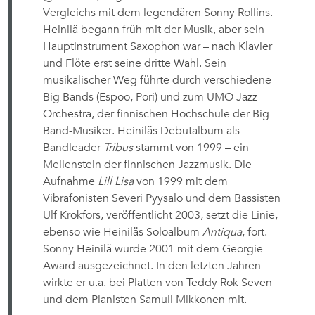
Vergleichs mit dem legendären Sonny Rollins.
Heinilä begann früh mit der Musik, aber sein
Hauptinstrument Saxophon war – nach Klavier
und Flöte erst seine dritte Wahl. Sein
musikalischer Weg führte durch verschiedene
Big Bands (Espoo, Pori) und zum UMO Jazz
Orchestra, der finnischen Hochschule der Big-
Band-Musiker. Heiniläs Debutalbum als
Bandleader
Tribus
stammt von 1999 – ein
Meilenstein der finnischen Jazzmusik. Die
Aufnahme
Lill Lisa
von 1999 mit dem
Vibrafonisten Severi Pyysalo und dem Bassisten
Ulf Krokfors, veröffentlicht 2003, setzt die Linie,
ebenso wie Heiniläs Soloalbum
Antiqua
, fort.
Sonny Heinilä wurde 2001 mit dem Georgie
Award ausgezeichnet. In den letzten Jahren
wirkte er u.a. bei Platten von Teddy Rok Seven
und dem Pianisten Samuli Mikkonen mit.