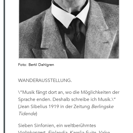
Foto: Bertil Dahlgren
WANDERAUSSTELLUNG.
\“Musik fängt dort an, wo die Möglichkeiten der
Sprache enden. Deshalb schreibe ich Musik.\“
(Jean Sibelius 1919 in der Zeitung
Berlingske
Tidende
)
Sieben Sinfonien, ein weltberühmtes
Violinkonzert,
Finlandia
,
Karelia-Suite
,
Valse