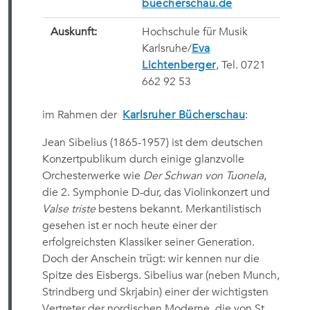
buecherschau.de
Auskunft:
Hochschule für Musik
Karlsruhe/
Eva
Lichtenberger
, Tel. 0721
662 92 53
im Rahmen der
Karlsruher Bücherschau
:
Jean Sibelius (1865-1957) ist dem deutschen
Konzertpublikum durch einige glanzvolle
Orchesterwerke wie
Der Schwan von Tuonela
,
die 2. Symphonie D-dur, das Violinkonzert und
Valse triste
bestens bekannt. Merkantilistisch
gesehen ist er noch heute einer der
erfolgreichsten Klassiker seiner Generation.
Doch der Anschein trügt: wir kennen nur die
Spitze des Eisbergs. Sibelius war (neben Munch,
Strindberg und Skrjabin) einer der wichtigsten
Vertreter der nordischen Moderne, die von St.