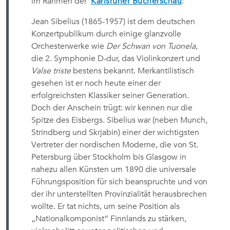
im Rahmen der
Karlsruher Bücherschau
:
Jean Sibelius (1865-1957) ist dem deutschen
Konzertpublikum durch einige glanzvolle
Orchesterwerke wie
Der Schwan von Tuonela
,
die 2. Symphonie D-dur, das Violinkonzert und
Valse triste
bestens bekannt. Merkantilistisch
gesehen ist er noch heute einer der
erfolgreichsten Klassiker seiner Generation.
Doch der Anschein trügt: wir kennen nur die
Spitze des Eisbergs. Sibelius war (neben Munch,
Strindberg und Skrjabin) einer der wichtigsten
Vertreter der nordischen Moderne, die von St.
Petersburg über Stockholm bis Glasgow in
nahezu allen Künsten um 1890 die universale
Führungsposition für sich beanspruchte und von
der ihr unterstellten Provinzialität herausbrechen
wollte. Er tat nichts, um seine Position als
„Nationalkomponist“ Finnlands zu stärken,