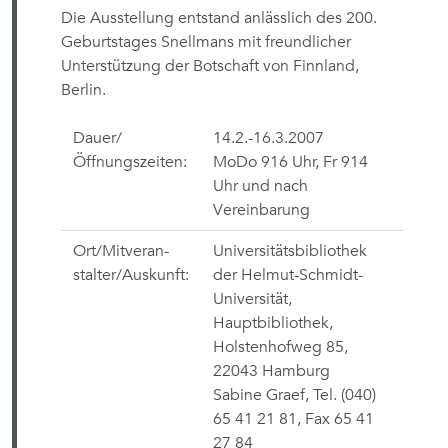
Die Ausstellung entstand anlässlich des 200.
Geburtstages Snellmans mit freundlicher
Unterstützung der Botschaft von Finnland,
Berlin.
Dauer/
14.2.-16.3.2007
Öffnungszeiten:
MoDo 916 Uhr, Fr 914
Uhr und nach
Vereinbarung
Ort/Mitveran-
Universitätsbibliothek
stalter/Auskunft:
der Helmut-Schmidt-
Universität,
Hauptbibliothek,
Holstenhofweg 85,
22043 Hamburg
Sabine Graef, Tel.
(040)
65 41 21 81, Fax 65 41
27 84