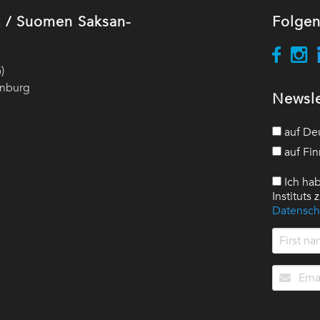
ut / Suomen Saksan-
Folgen
)
enburg
Newsle
auf De
auf Fin
Ich hab
Instituts
Datensch