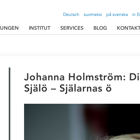
Deutsch
suomeksi
på svenska
in E
TUNGEN
INSTITUT
SERVICES
BLOG
KONTAK
Johanna Holmström: Di
Själö – Själarnas ö