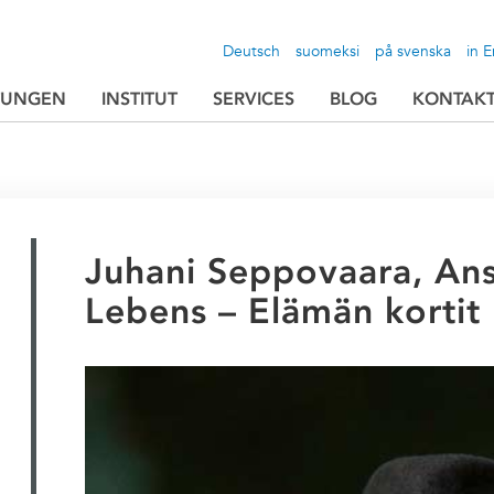
Deutsch
suomeksi
på svenska
in E
TUNGEN
INSTITUT
SERVICES
BLOG
KONTAK
Juhani Seppovaara, Ans
Lebens – Elämän kortit