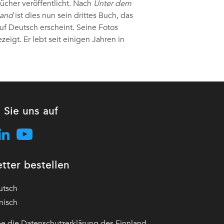
Bücher veröffentlicht. Nach
Unter dem
land
ist dies nun sein drittes Buch, das
uf Deutsch erscheint. Seine Fotos
zeigt. Er lebt seit einigen Jahren in
 Sie uns auf
tter bestellen
utsch
nisch
e die Datenschutzerklärung des Finnland-