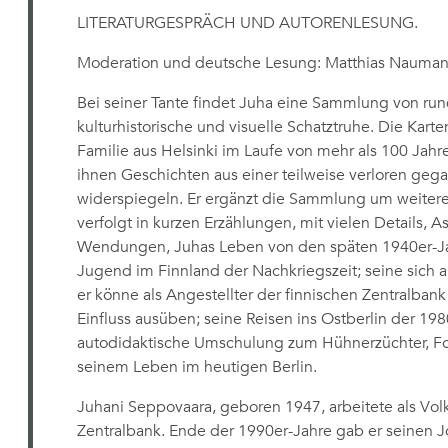
LITERATURGESPRÄCH UND AUTORENLESUNG.
Moderation und deutsche Lesung: Matthias Nauman
Bei seiner Tante findet Juha eine Sammlung von rund
kulturhistorische und visuelle Schatztruhe. Die Karte
Familie aus Helsinki im Laufe von mehr als 100 Jahr
ihnen Geschichten aus einer teilweise verloren geg
widerspiegeln. Er ergänzt die Sammlung um weiter
verfolgt in kurzen Erzählungen, mit vielen Details, 
Wendungen, Juhas Leben von den späten 1940er-Jah
Jugend im Finnland der Nachkriegszeit; seine sich a
er könne als Angestellter der finnischen Zentralbank
Einfluss ausüben; seine Reisen ins Ostberlin der 198
autodidaktische Umschulung zum Hühnerzüchter, Fotog
seinem Leben im heutigen Berlin.
Juhani Seppovaara, geboren 1947, arbeitete als Volk
Zentralbank. Ende der 1990er-Jahre gab er seinen Jo