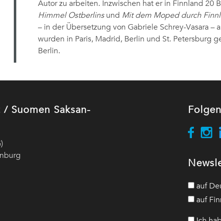
Autor zu arbeiten. Inzwischen hat er in Finnland 20 
Himmel Ostberlins
und
Mit dem Moped durch Finn
– in der Übersetzung von Gabriele Schrey-Vasara – a
wurden in Paris, Madrid, Berlin und St. Petersburg ge
Berlin.
ut / Suomen Saksan-
Folgen
)
enburg
Newsle
auf De
auf Fin
Ich hab