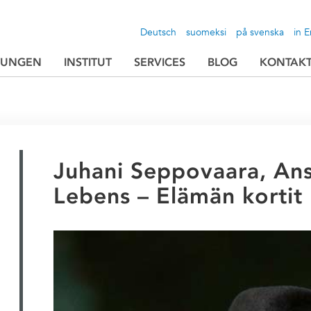
Deutsch
suomeksi
på svenska
in E
TUNGEN
INSTITUT
SERVICES
BLOG
KONTAK
Juhani Seppovaara, Ans
Lebens – Elämän kortit