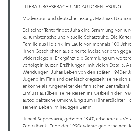
LITERATURGESPRÄCH UND AUTORENLESUNG.
Moderation und deutsche Lesung: Matthias Nauman
Bei seiner Tante findet Juha eine Sammlung von rund
kulturhistorische und visuelle Schatztruhe. Die Karte
Familie aus Helsinki im Laufe von mehr als 100 Jahr
ihnen Geschichten aus einer teilweise verloren geg
widerspiegeln. Er ergänzt die Sammlung um weiter
verfolgt in kurzen Erzählungen, mit vielen Details, 
Wendungen, Juhas Leben von den späten 1940er-Jah
Jugend im Finnland der Nachkriegszeit; seine sich a
er könne als Angestellter der finnischen Zentralbank
Einfluss ausüben; seine Reisen ins Ostberlin der 198
autodidaktische Umschulung zum Hühnerzüchter, Fotog
seinem Leben im heutigen Berlin.
Juhani Seppovaara, geboren 1947, arbeitete als Volk
Zentralbank. Ende der 1990er-Jahre gab er seinen Jo