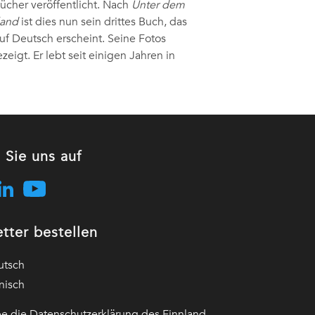
Bücher veröffentlicht. Nach
Unter dem
land
ist dies nun sein drittes Buch, das
uf Deutsch erscheint. Seine Fotos
zeigt. Er lebt seit einigen Jahren in
 Sie uns auf
tter bestellen
utsch
nisch
e die Datenschutzerklärung des Finnland-