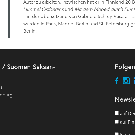
Autor zu arbeiten. Inzwischen hat er in Finnland 20 
Himmel Ostberlins
und
Mit dem Moped durch Finn
– in der Übersetzung von Gabriele Schrey-Vasara – a
wurden in Paris, Madrid, Berlin und St. Petersburg ge
Berlin.
ut / Suomen Saksan-
Folgen
)
enburg
Newsle
auf De
auf Fin
Ich hab