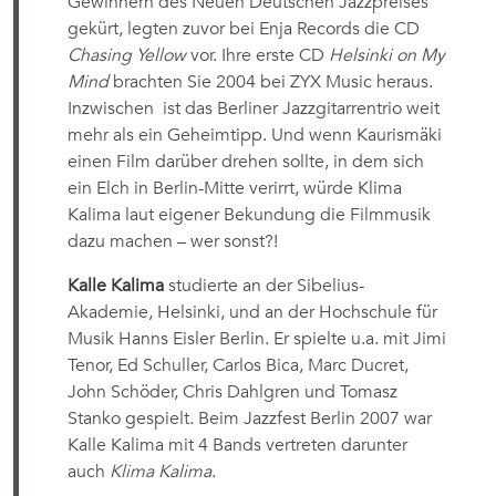
Gewinnern des Neuen Deutschen Jazzpreises
gekürt, legten zuvor bei Enja Records die CD
Chasing Yellow
vor. Ihre erste CD
Helsinki on My
Mind
brachten Sie 2004 bei ZYX Music heraus.
Inzwischen ist das Berliner Jazzgitarrentrio weit
mehr als ein Geheimtipp. Und wenn Kaurismäki
einen Film darüber drehen sollte, in dem sich
ein Elch in Berlin-Mitte verirrt, würde Klima
Kalima laut eigener Bekundung die Filmmusik
dazu machen – wer sonst?!
Kalle Kalima
studierte an der Sibelius-
Akademie, Helsinki, und an der Hochschule für
Musik Hanns Eisler Berlin. Er spielte u.a. mit Jimi
Tenor, Ed Schuller, Carlos Bica, Marc Ducret,
John Schöder, Chris Dahlgren und Tomasz
Stanko gespielt. Beim Jazzfest Berlin 2007 war
Kalle Kalima mit 4 Bands vertreten 
darunter
auch
Klima Kalima
.