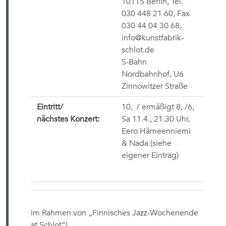
10115 Berlin, Tel.
030 448 21 60, Fax
030 44 04 30 68,
info@kunstfabrik-
schlot.de
S-Bahn
Nordbahnhof, U6
Zinnowitzer Straße
Eintritt/
10,
 / ermäßigt
8,
/
6,
nächstes Konzert:
Sa 11.4., 21.30 Uhr,
Eero Hämeenniemi
& Nada (siehe
eigener Eintrag)
im Rahmen von „Finnisches Jazz-Wochenende
at Schlot“!