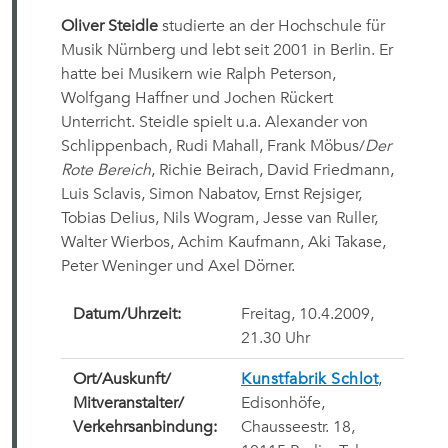
Oliver Steidle
studierte an der Hochschule für
Musik Nürnberg und lebt seit 2001 in Berlin. Er
hatte bei Musikern wie Ralph Peterson,
Wolfgang Haffner und Jochen Rückert
Unterricht. Steidle spielt u.a. Alexander von
Schlippenbach, Rudi Mahall, Frank Möbus/
Der
Rote Bereich
, Richie Beirach, David Friedmann,
Luis Sclavis, Simon Nabatov, Ernst Rejsiger,
Tobias Delius, Nils Wogram, Jesse van Ruller,
Walter Wierbos, Achim Kaufmann, Aki Takase,
Peter Weninger und Axel Dörner.
Datum/Uhrzeit:
Freitag, 10.4.2009,
21.30 Uhr
Ort/
Auskunft/
Kunstfabrik Schlot
,
Mitveranstalter/
Edisonhöfe,
Verkehrsanbindung:
Chausseestr. 18,