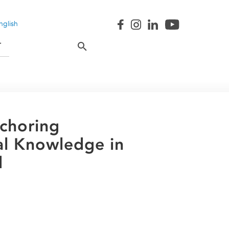
nglish
T
nchoring
ral Knowledge in
d