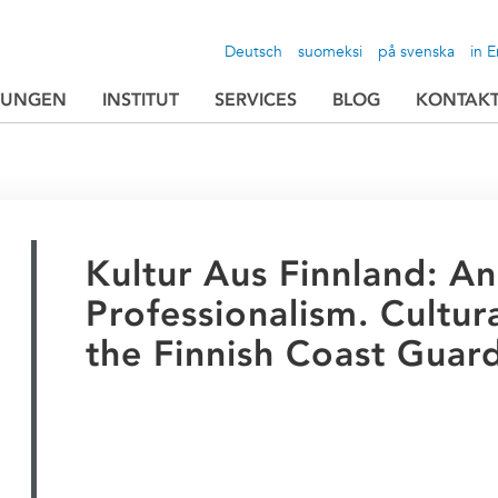
Deutsch
suomeksi
på svenska
in E
TUNGEN
INSTITUT
SERVICES
BLOG
KONTAK
Kultur Aus Finnland: A
Professionalism. Cultu
the Finnish Coast Guar