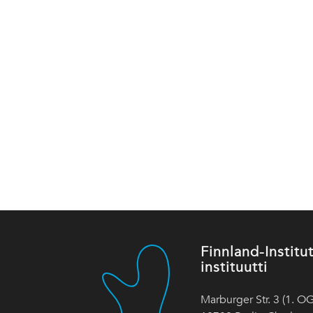
Finnland-Instit
instituutti
Marburger Str. 3 (1. OG